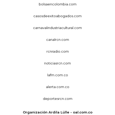
bolsaencolombia.com
casosdeexitoabogados.com
carnavalindustriacultural.com
canalrcn.com
rcnradio.com
noticiasrcn.com
lafm.com.co
alerta.com.co
deportesrcn.com
Organización Ardila Lülle - oal.com.co