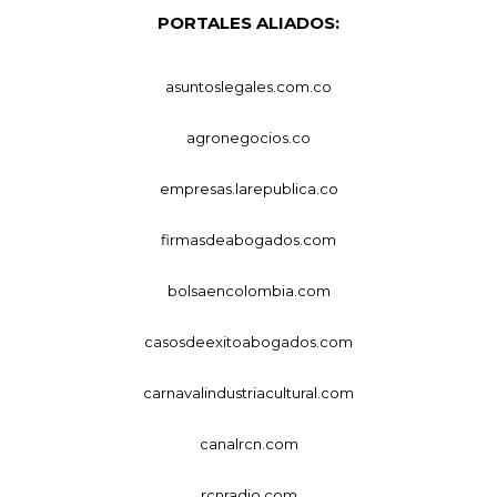
PORTALES ALIADOS:
asuntoslegales.com.co
agronegocios.co
empresas.larepublica.co
firmasdeabogados.com
bolsaencolombia.com
casosdeexitoabogados.com
carnavalindustriacultural.com
canalrcn.com
rcnradio.com