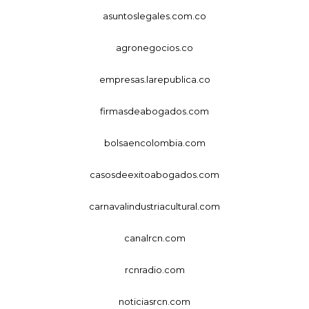
asuntoslegales.com.co
agronegocios.co
empresas.larepublica.co
firmasdeabogados.com
bolsaencolombia.com
casosdeexitoabogados.com
carnavalindustriacultural.com
canalrcn.com
rcnradio.com
noticiasrcn.com