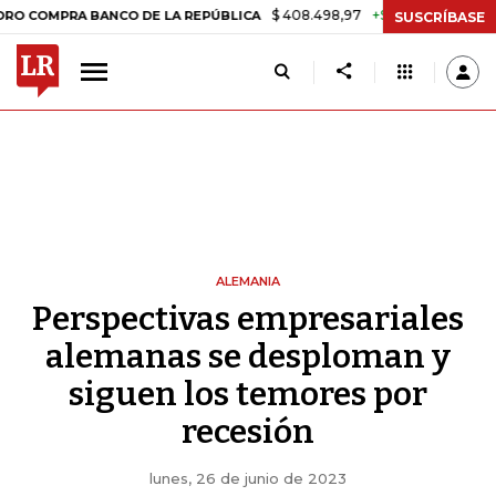
$ 408.498,97
+$ 8.753,81
+2,19%
RA BANCO DE LA REPÚBLICA
TA
SUSCRÍBASE
ALEMANIA
Perspectivas empresariales
alemanas se desploman y
siguen los temores por
recesión
lunes, 26 de junio de 2023