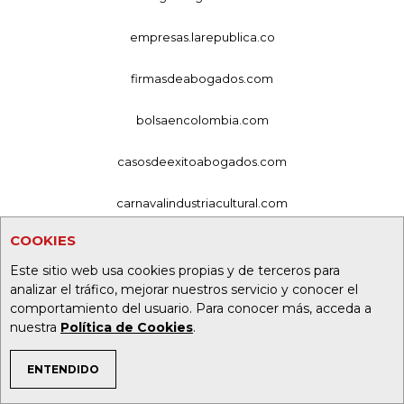
empresas.larepublica.co
firmasdeabogados.com
bolsaencolombia.com
casosdeexitoabogados.com
carnavalindustriacultural.com
COOKIES
canalrcn.com
Este sitio web usa cookies propias y de terceros para
rcnradio.com
analizar el tráfico, mejorar nuestros servicio y conocer el
comportamiento del usuario. Para conocer más, acceda a
nuestra
Política de Cookies
.
noticiasrcn.com
lafm.com.co
ENTENDIDO
TEMAS DE INTERÉS