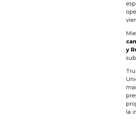
esp
ope
vie
Mie
cam
y R
sub
Tru
Uni
mar
pre
pro
la 