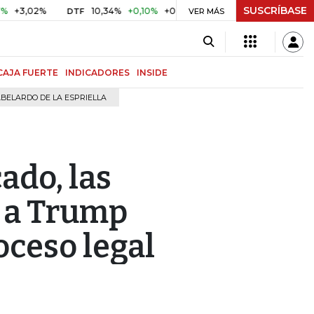
SUSCRÍBASE
02%
10,34%
+0,10%
+0,98%
$ 417,01
+$ 0,05
+0,01
DTF
UVR
VER MÁS
CAJA FUERTE
INDICADORES
INSIDE
BELARDO DE LA ESPRIELLA
ado, las
 a Trump
oceso legal