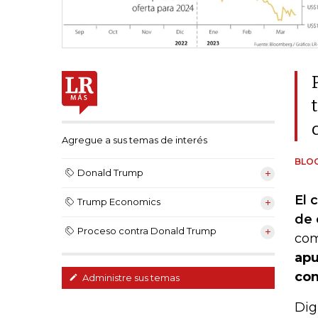
Agregue a sus temas de interés
BLO
Donald Trump
El 
Trump Economics
de 
Proceso contra Donald Trump
com
apu
con
Administre sus temas
Dig