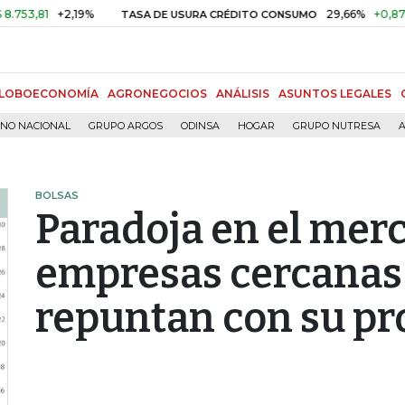
81
+2,19%
29,66%
+0,87%
+3,
TASA DE USURA CRÉDITO CONSUMO
LOBOECONOMÍA
AGRONEGOCIOS
ANÁLISIS
ASUNTOS LEGALES
RNO NACIONAL
GRUPO ARGOS
ODINSA
HOGAR
GRUPO NUTRESA
A
BOLSAS
Paradoja en el merc
empresas cercanas
repuntan con su pr