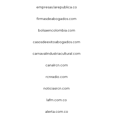
empresas.larepublica.co
firmasdeabogados.com
bolsaencolombia.com
casosdeexitoabogados.com
carnavalindustriacultural.com
canalrcn.com
rcnradio.com
noticiasrcn.com
lafm.com.co
alerta.com.co