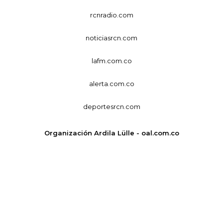
rcnradio.com
noticiasrcn.com
lafm.com.co
alerta.com.co
deportesrcn.com
Organización Ardila Lülle - oal.com.co