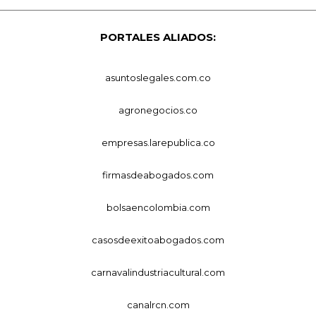
PORTALES ALIADOS:
asuntoslegales.com.co
agronegocios.co
empresas.larepublica.co
firmasdeabogados.com
bolsaencolombia.com
casosdeexitoabogados.com
carnavalindustriacultural.com
canalrcn.com