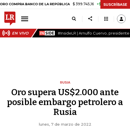
$ 399.745,16
+$ 2.295,71
+0,58%
PRA BANCO DE LA REPÚBLICA
TA
SUSCRÍBASE
EN VIVO
#InsideLR | Arnulfo Cuervo, president
RUSIA
Oro supera US$2.000 ante
posible embargo petrolero a
Rusia
lunes, 7 de marzo de 2022