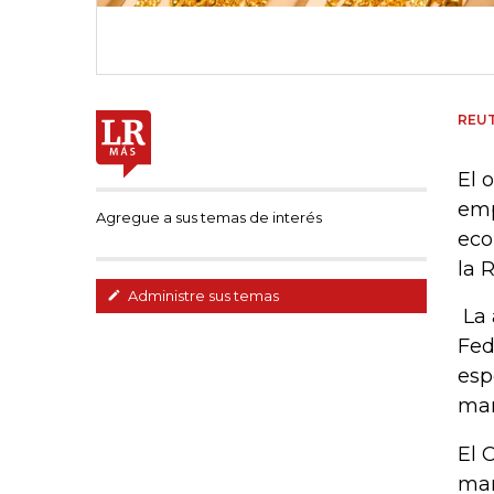
REU
El 
emp
Agregue a sus temas de interés
eco
la 
Administre sus temas
La 
Fed
esp
man
El 
mar