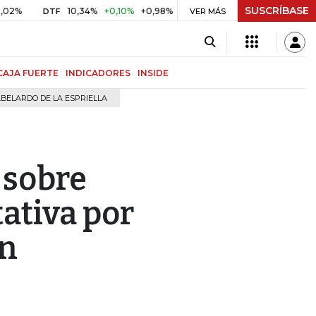
SUSCRÍBASE
10,34%
+0,10%
+0,98%
$ 416,91
+$ 0,05
+0,01%
DTF
UVR
VER MÁS
CAJA FUERTE
INDICADORES
INSIDE
BELARDO DE LA ESPRIELLA
 sobre
ativa por
en