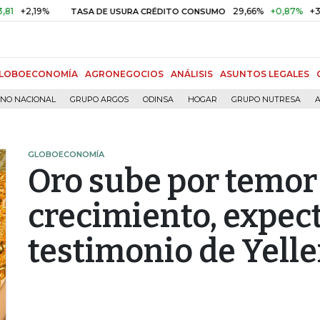
2,19%
29,66%
+0,87%
+3,02%
TASA DE USURA CRÉDITO CONSUMO
LOBOECONOMÍA
AGRONEGOCIOS
ANÁLISIS
ASUNTOS LEGALES
RNO NACIONAL
GRUPO ARGOS
ODINSA
HOGAR
GRUPO NUTRESA
A
GLOBOECONOMÍA
Oro sube por temor
crecimiento, expect
testimonio de Yell