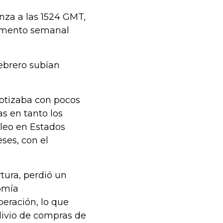
onza a las 1524 GMT,
remento semanal
febrero subían
cotizaba con pocos
as en tanto los
leo en Estados
ses, con el
tura, perdió un
omía
eración, lo que
livio de compras de