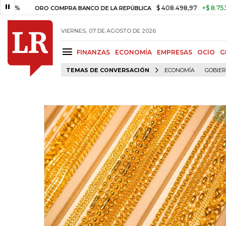
%
$ 408.498,97
+$ 8.753,81
+
ORO COMPRA BANCO DE LA REPÚBLICA
VIERNES, 07 DE AGOSTO DE 2026
FINANZAS
ECONOMÍA
EMPRESAS
OCIO
G
TEMAS DE CONVERSACIÓN
ECONOMÍA
GOBIE