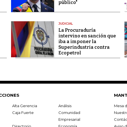
público"
JUDICIAL
La Procuraduría
intervino en sanción que
iba a imponer la
Superindustria contra
Ecopetrol
CCIONES
MANT
Alta Gerencia
Análisis
Mesa d
Caja Fuerte
Comunidad
Nuestr
Empresarial
Contác
Directorio
Economía
Aviso 