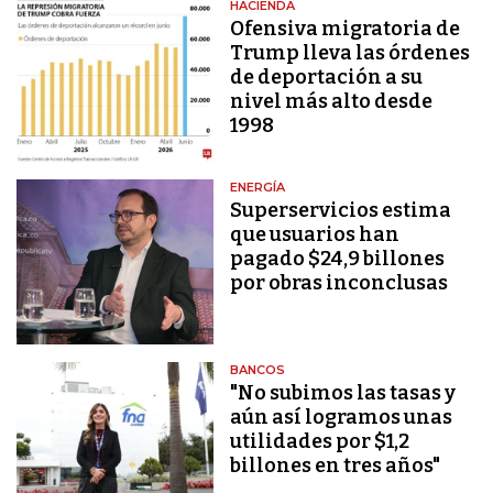
HACIENDA
Ofensiva migratoria de
Trump lleva las órdenes
de deportación a su
nivel más alto desde
1998
ENERGÍA
Superservicios estima
que usuarios han
pagado $24,9 billones
por obras inconclusas
BANCOS
"No subimos las tasas y
aún así logramos unas
utilidades por $1,2
billones en tres años"