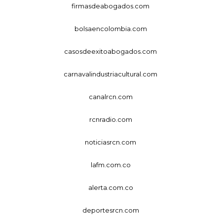
firmasdeabogados.com
bolsaencolombia.com
casosdeexitoabogados.com
carnavalindustriacultural.com
canalrcn.com
rcnradio.com
noticiasrcn.com
lafm.com.co
alerta.com.co
deportesrcn.com