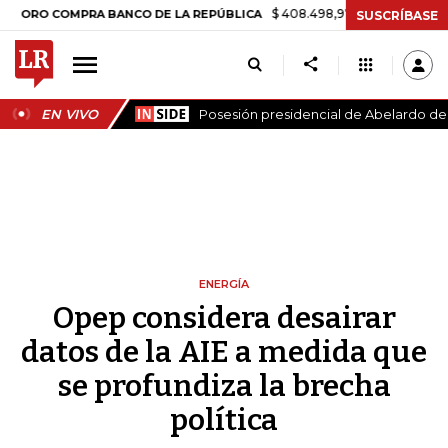
$ 408.498,97
+$ 8.753,81
+2,19%
OMPRA BANCO DE LA REPÚBLICA
SUSCRÍBASE
EN VIVO
Posesión presidencial de Abelardo de l
ENERGÍA
Opep considera desairar
datos de la AIE a medida que
se profundiza la brecha
política