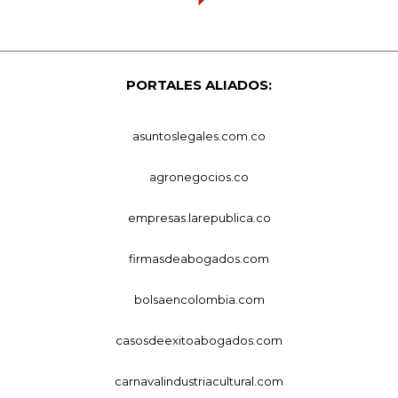
PORTALES ALIADOS:
asuntoslegales.com.co
agronegocios.co
empresas.larepublica.co
firmasdeabogados.com
bolsaencolombia.com
casosdeexitoabogados.com
carnavalindustriacultural.com