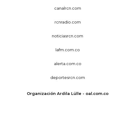
canalrcn.com
rcnradio.com
noticiasrcn.com
lafm.com.co
alerta.com.co
deportesrcn.com
Organización Ardila Lülle - oal.com.co