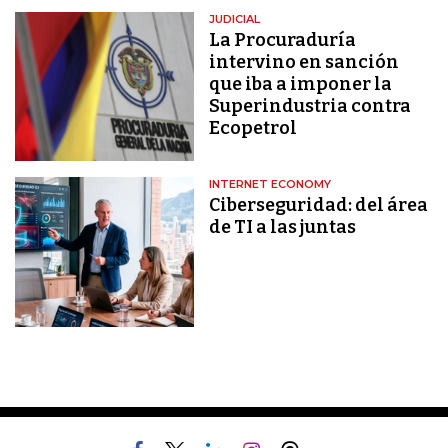
JUDICIAL
La Procuraduría
intervino en sanción
que iba a imponer la
Superindustria contra
Ecopetrol
INTERNET ECONOMY
Ciberseguridad: del área
de TI a las juntas