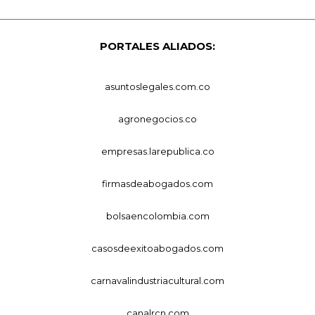
PORTALES ALIADOS:
asuntoslegales.com.co
agronegocios.co
empresas.larepublica.co
firmasdeabogados.com
bolsaencolombia.com
casosdeexitoabogados.com
carnavalindustriacultural.com
canalrcn.com