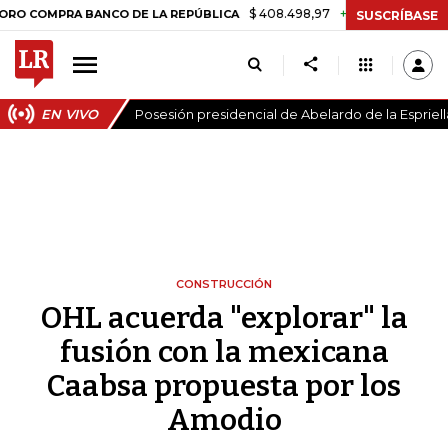
$ 408.498,97
+$ 8.753,81
+2,19%
RA BANCO DE LA REPÚBLICA
TAS
SUSCRÍBASE
EN VIVO
Posesión presidencial de Abelardo de la Espriell
CONSTRUCCIÓN
OHL acuerda "explorar" la
fusión con la mexicana
Caabsa propuesta por los
Amodio