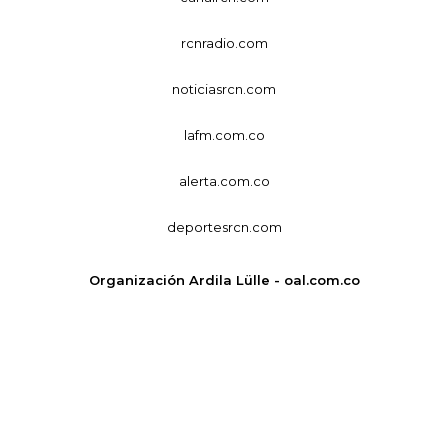
rcnradio.com
noticiasrcn.com
lafm.com.co
alerta.com.co
deportesrcn.com
Organización Ardila Lülle - oal.com.co