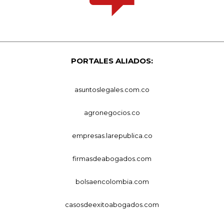
PORTALES ALIADOS:
asuntoslegales.com.co
agronegocios.co
empresas.larepublica.co
firmasdeabogados.com
bolsaencolombia.com
casosdeexitoabogados.com