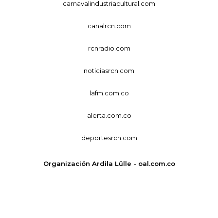
carnavalindustriacultural.com
canalrcn.com
rcnradio.com
noticiasrcn.com
lafm.com.co
alerta.com.co
deportesrcn.com
Organización Ardila Lülle - oal.com.co