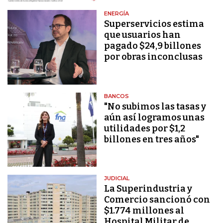
ENERGÍA
Superservicios estima
que usuarios han
pagado $24,9 billones
por obras inconclusas
BANCOS
"No subimos las tasas y
aún así logramos unas
utilidades por $1,2
billones en tres años"
JUDICIAL
La Superindustria y
Comercio sancionó con
$1.774 millones al
Hospital Militar de