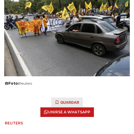
Foto:
Reuters
GUARDAR
UNIRSE A WHATSAPP
REUTERS