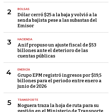
BOLSAS
2
Dólar cerró $25 a la baja y volvió a la
senda bajista pese a las subastas del
Emisor
HACIENDA
3
Anif propuso un ajuste fiscal de $53
billones ante el deterioro de las
cuentas públicas
ENERGÍA
4
Grupo EPM registró ingresos por $19,5
billones para el periodo entre enero a
junio de 2026
TRANSPORTE
5
Noguera traza la hoja de ruta para su
gestión en el Ministerio de Transporte