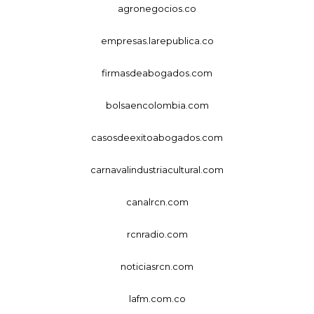
agronegocios.co
empresas.larepublica.co
firmasdeabogados.com
bolsaencolombia.com
casosdeexitoabogados.com
carnavalindustriacultural.com
canalrcn.com
rcnradio.com
noticiasrcn.com
lafm.com.co