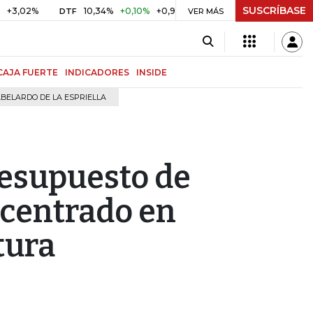
SUSCRÍBASE
%
10,34%
+0,10%
+0,98%
$ 416,91
+$ 0,05
+0,01%
DTF
UVR
VER MÁS
CAJA FUERTE
INDICADORES
INSIDE
BELARDO DE LA ESPRIELLA
esupuesto de
 centrado en
tura