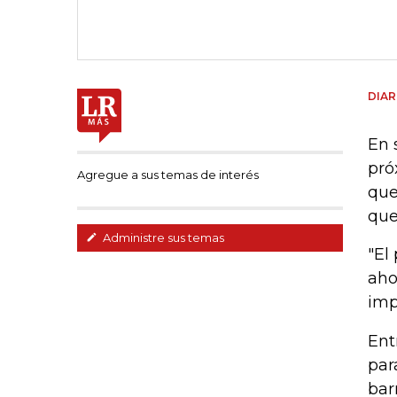
DIAR
En 
pró
Agregue a sus temas de interés
que
que
Administre sus temas
"
El 
aho
imp
Ent
par
bar