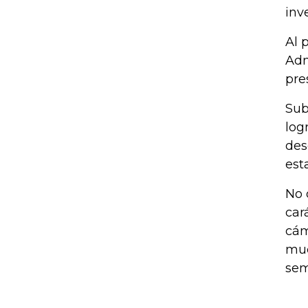
inv
Al 
Adm
pre
Sub
log
des
est
No 
car
cám
muc
sem