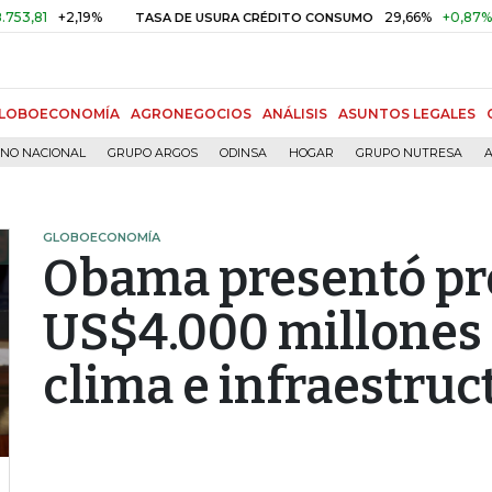
+2,19%
29,66%
+0,87%
+3,02
TASA DE USURA CRÉDITO CONSUMO
LOBOECONOMÍA
AGRONEGOCIOS
ANÁLISIS
ASUNTOS LEGALES
RNO NACIONAL
GRUPO ARGOS
ODINSA
HOGAR
GRUPO NUTRESA
A
GLOBOECONOMÍA
Obama presentó pr
US$4.000 millones
clima e infraestruc