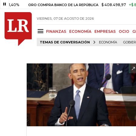
40%
$ 408.498,97
+$ 8.753,81
ORO COMPRA BANCO DE LA REPÚBLICA
VIERNES, 07 DE AGOSTO DE 2026
FINANZAS
ECONOMÍA
EMPRESAS
OCIO
G
TEMAS DE CONVERSACIÓN
ECONOMÍA
GOBIE