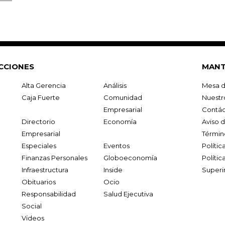
CCIONES
MANT
Alta Gerencia
Análisis
Mesa d
Caja Fuerte
Comunidad
Nuestr
Empresarial
Contác
Directorio
Economía
Aviso 
Empresarial
Términ
Especiales
Eventos
Políti
Finanzas Personales
Globoeconomía
Polític
Infraestructura
Inside
Superi
Obituarios
Ocio
Responsabilidad
Salud Ejecutiva
Social
Videos