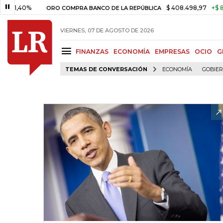
40%
$ 408.498,97
+$ 8.753,81
ORO COMPRA BANCO DE LA REPÚBLICA
VIERNES, 07 DE AGOSTO DE 2026
FINANZAS
ECONOMÍA
EMPRESAS
OCIO
G
TEMAS DE CONVERSACIÓN
ECONOMÍA
GOBIE