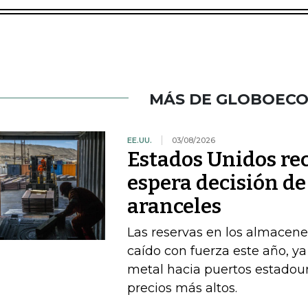
MÁS DE GLOBOEC
EE.UU.
03/08/2026
Estados Unidos re
espera decisión d
aranceles
Las reservas en los almacene
caído con fuerza este año, y
metal hacia puertos estadou
precios más altos.