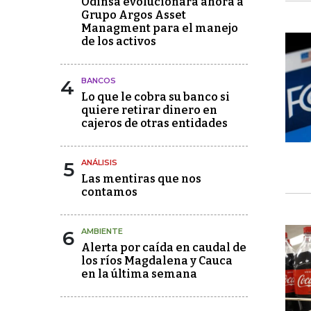
Odinsa evolucionará ahora a
Grupo Argos Asset
Managment para el manejo
de los activos
4
BANCOS
Lo que le cobra su banco si
quiere retirar dinero en
cajeros de otras entidades
5
ANÁLISIS
Las mentiras que nos
contamos
6
AMBIENTE
Alerta por caída en caudal de
los ríos Magdalena y Cauca
en la última semana