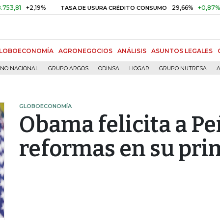
+2,19%
29,66%
+0,87%
+3,0
TASA DE USURA CRÉDITO CONSUMO
LOBOECONOMÍA
AGRONEGOCIOS
ANÁLISIS
ASUNTOS LEGALES
RNO NACIONAL
GRUPO ARGOS
ODINSA
HOGAR
GRUPO NUTRESA
A
GLOBOECONOMÍA
Obama felicita a Pe
reformas en su pri