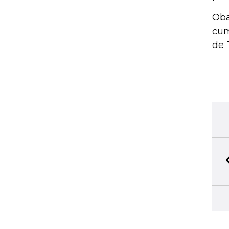
Oba
cum
de 