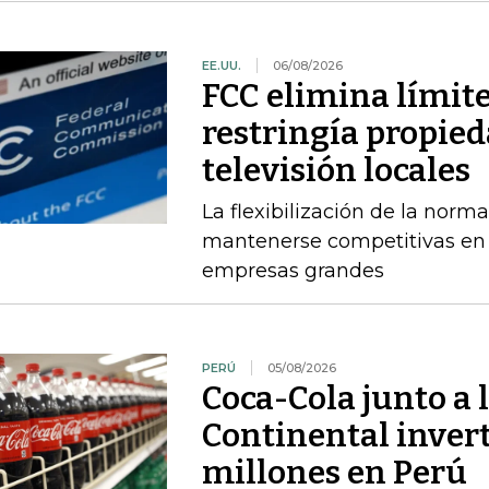
EE.UU.
06/08/2026
FCC elimina límit
restringía propied
televisión locales
La flexibilización de la norma
mantenerse competitivas en
empresas grandes
PERÚ
05/08/2026
Coca-Cola junto a 
Continental inver
millones en Perú