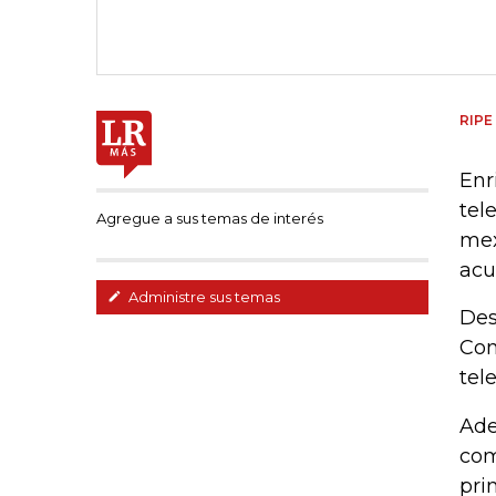
RIPE
Enr
tel
Agregue a sus temas de interés
mex
acu
Administre sus temas
Des
Con
tel
Ade
com
pri