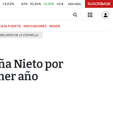
SUSCRÍBASE
2%
10,34%
+0,10%
+0,98%
$ 416,91
+$ 0,05
+0,01%
DTF
UVR
VER MÁS
CAJA FUERTE
INDICADORES
INSIDE
BELARDO DE LA ESPRIELLA
ña Nieto por
mer año