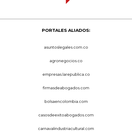
PORTALES ALIADOS:
asuntoslegales.com.co
agronegocios.co
empresas.larepublica.co
firmasdeabogados.com
bolsaencolombia.com
casosdeexitoabogados.com
carnavalindustriacultural.com