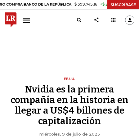
$ 399.745,16
+$ 2.295,71
+0,58%
A BANCO DE LA REPÚBLICA
TASA
SUSCRÍBASE
EE.UU.
Nvidia es la primera
compañía en la historia en
llegar a US$4 billones de
capitalización
miércoles, 9 de julio de 2025