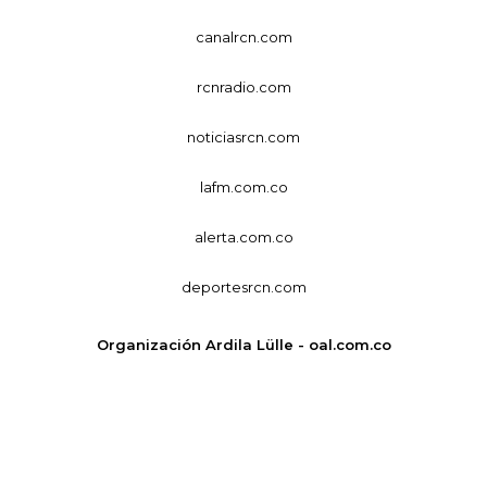
canalrcn.com
rcnradio.com
noticiasrcn.com
lafm.com.co
alerta.com.co
deportesrcn.com
Organización Ardila Lülle - oal.com.co