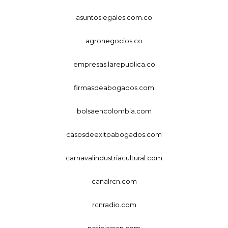
asuntoslegales.com.co
agronegocios.co
empresas.larepublica.co
firmasdeabogados.com
bolsaencolombia.com
casosdeexitoabogados.com
carnavalindustriacultural.com
canalrcn.com
rcnradio.com
noticiasrcn.com