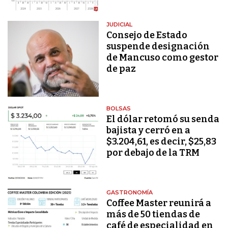
JUDICIAL
Consejo de Estado
suspende designación
de Mancuso como gestor
de paz
BOLSAS
El dólar retomó su senda
bajista y cerró en a
$3.204,61, es decir, $25,83
por debajo de la TRM
GASTRONOMÍA
Coffee Master reunirá a
más de 50 tiendas de
café de especialidad en