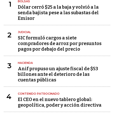
BOLSAS
1
Dólar cerró $25 a la baja y volvió a la
senda bajista pese a las subastas del
Emisor
JUDICIAL
2
SIC formuló cargos a siete
compradores de arroz por presuntos
pagos por debajo del precio
HACIENDA
3
Anif propuso un ajuste fiscal de $53
billones ante el deterioro de las
cuentas públicas
CONTENIDO PATROCINADO
4
El CEO en el nuevo tablero global:
geopolítica, poder y acción directiva