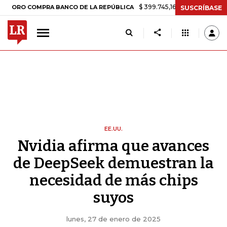
$ 399.745,16
+$ 2.295,71
+0,58%
O COMPRA BANCO DE LA REPÚBLICA
SUSCRÍBASE
EE.UU.
Nvidia afirma que avances
de DeepSeek demuestran la
necesidad de más chips
suyos
lunes, 27 de enero de 2025