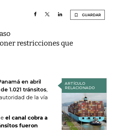
GUARDAR
paso
oner restricciones que
Panamá en abril
ARTÍCULO
RELACIONADO
de 1.021 tránsitos
,
autoridad de la vía
ue
el canal cobra a
ánsitos fueron