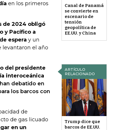
día
en los primeros
Canal de Panamá
se convierte en
escenario de
tensión
os de 2024 obligó
geopolítica de
 y Pacífico a
EE.UU. y China
 de espera
y un
e levantaron el año
o del presidente
ARTÍCULO
RELACIONADO
ía interoceánica
han debatido en
 para los barcos con
pacidad de
cto de gas licuado
Trump dice que
rgar en un
barcos de EE.UU.