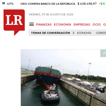
0%
$ 408.498,97
+$ 8.753,81
ORO COMPRA BANCO DE LA REPÚBLICA
VIERNES, 07 DE AGOSTO DE 2026
FINANZAS
ECONOMÍA
EMPRESAS
OCIO
G
TEMAS DE CONVERSACIÓN
ECONOMÍA
GOBIE