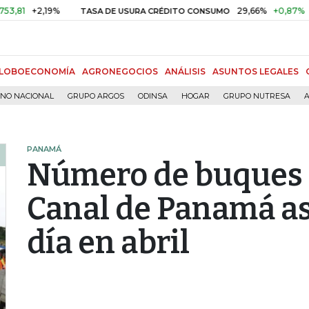
+2,19%
29,66%
+0,87%
+3,02%
TASA DE USURA CRÉDITO CONSUMO
LOBOECONOMÍA
AGRONEGOCIOS
ANÁLISIS
ASUNTOS LEGALES
RNO NACIONAL
GRUPO ARGOS
ODINSA
HOGAR
GRUPO NUTRESA
A
PANAMÁ
Número de buques q
Canal de Panamá as
día en abril