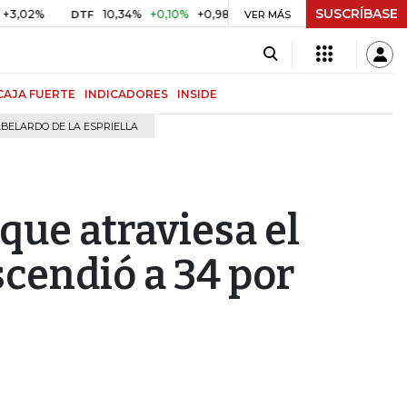
SUSCRÍBASE
10,34%
+0,10%
+0,98%
$ 416,91
+$ 0,05
+0,01%
DTF
UVR
VER MÁS
CAJA FUERTE
INDICADORES
INSIDE
BELARDO DE LA ESPRIELLA
ue atraviesa el
cendió a 34 por