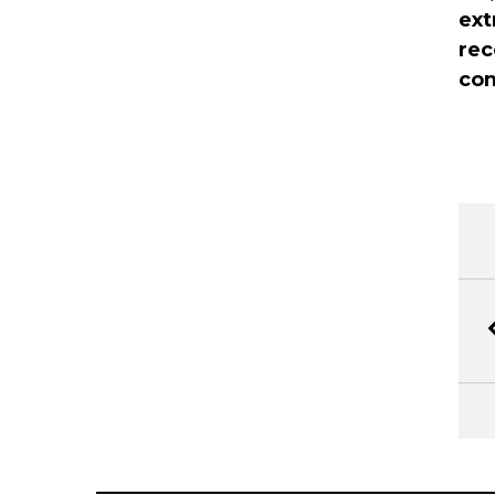
ext
rec
com