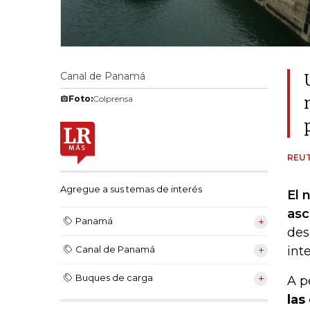
Canal de Panamá
Foto:
Colprensa
REU
Agregue a sus temas de interés
El 
asc
Panamá
des
int
Canal de Panamá
Buques de carga
A p
las