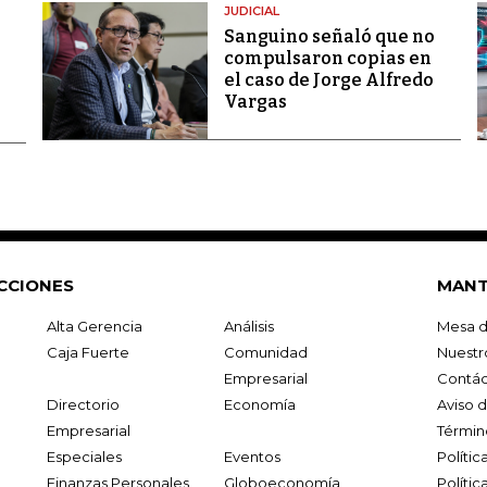
JUDICIAL
Sanguino señaló que no
compulsaron copias en
el caso de Jorge Alfredo
Vargas
CCIONES
MANT
Alta Gerencia
Análisis
Mesa d
Caja Fuerte
Comunidad
Nuestr
Empresarial
Contác
Directorio
Economía
Aviso 
Empresarial
Términ
Especiales
Eventos
Políti
Finanzas Personales
Globoeconomía
Polític