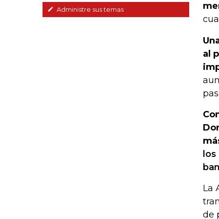
men
Administre sus temas
cua
Una
al 
imp
aum
pas
Com
Don
más
los
ban
La 
tra
de 