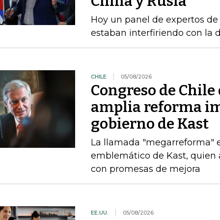
China y Rusia
Hoy un panel de expertos de
estaban interfiriendo con la d
CHILE
05/08/2026
Congreso de Chile 
amplia reforma im
gobierno de Kast
La llamada "megarreforma" ​
emblemático de Kast, quien 
con promesas de mejora
EE.UU.
05/08/2026