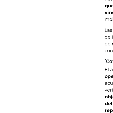
que
vin
mol
Las
de 
opi
con
'Co
El 
ope
acu
ver
obj
del
rep