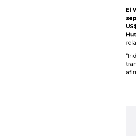
El 
sep
US$
Hut
rel
“In
tra
afi