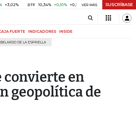
SUSCRÍBASE
%
10,34%
+0,10%
+0,98%
$ 416,96
+$ 0,05
+0,01%
DTF
UVR
VER MÁS
CAJA FUERTE
INDICADORES
INSIDE
BELARDO DE LA ESPRIELLA
 convierte en
n geopolítica de