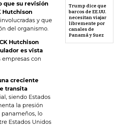
 que su revisión
Trump dice que
K Hutchison
barcos de EE.UU.
necesitan viajar
s involucradas y que
libremente por
ón del organismo.
canales de
Panamá y Suez
e CK Hutchison
ulador es vista
s empresas con
una creciente
e transita
l, siendo Estados
menta la presión
os panameños, lo
ntre Estados Unidos