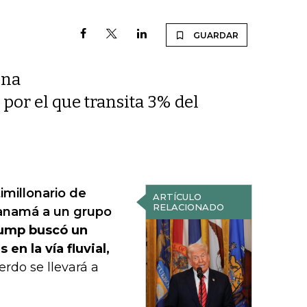
GUARDAR
una
 por el que transita 3% del
timillonario de
ARTÍCULO
RELACIONADO
Panamá a un grupo
ump buscó un
en la vía fluvial,
rdo se llevará a