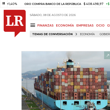
0%
$ 408.498,97
+$ 8.753,81
ORO COMPRA BANCO DE LA REPÚBLICA
SÁBADO, 08 DE AGOSTO DE 2026
FINANZAS
ECONOMÍA
EMPRESAS
OCIO
G
TEMAS DE CONVERSACIÓN
ECONOMÍA
GOBIE