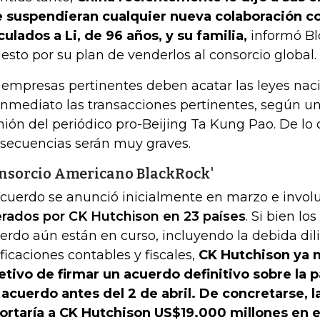
 suspendieran cualquier nueva colaboración c
culados a Li, de 96 años, y su familia,
informó B
esto por su plan de venderlos al consorcio global.
 empresas pertinentes deben acatar las leyes nac
inmediato las transacciones pertinentes, según 
nión del periódico pro-Beijing Ta Kung Pao. De lo c
secuencias serán muy graves.
nsorcio Americano BlackRock'
acuerdo se anunció inicialmente en marzo e invol
rados por CK Hutchison en 23 países
. Si bien lo
erdo aún están en curso, incluyendo la debida dili
ificaciones contables y fiscales,
CK Hutchison ya n
etivo de firmar un acuerdo definitivo sobre la
 acuerdo antes del 2 de abril. De concretarse, l
ortaría a CK Hutchison US$19.000 millones en e