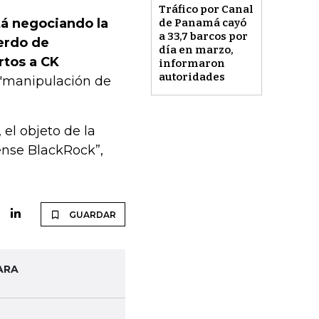
Tráfico por Canal
tá negociando la
de Panamá cayó
a 33,7 barcos por
erdo de
día en marzo,
rtos a CK
informaron
autoridades
 "manipulación de
l objeto de la
ense BlackRock”,
GUARDAR
ARA