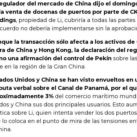
regulador del mercado de China dijo el domingo
la venta de docenas de puertos por parte de C
dings
, propiedad de Li, cubriría a todas las parte
acuerdo no debería implementarse sin la aprobaci
que la transacción sólo afecta a los activos d
ra de China y Hong Kong, la declaración del reg
o una afirmación del control de Pekín
sobre la
e en la región de la Gran China.
ados Unidos y China se han visto envueltos en 
puta verbal sobre el Canal de Panamá, por el qu
roximadamente 3%
del comercio marítimo mundia
dos y China sus dos principales usuarios. Esto au
ítica sobre Li, quien intenta vender los dos puert
 lo coloca en el punto de mira de las tensiones e
hina.