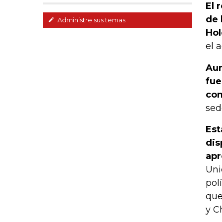
El 
de 
Administre sus temas
Hol
el 
Aun
fue
com
sed
Est
dis
ap
Uni
pol
que
y C