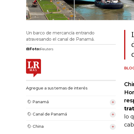
Un barco de mercancía entrando
atravesando el canal de Panamá.
Foto:
Reuters
BLO
Chi
Agregue a sus temas de interés
Hon
res
Panamá
tra
Canal de Panamá
lo 
cab
China