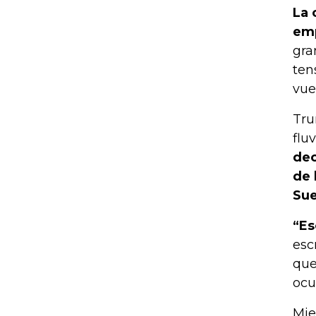
La 
emp
gra
ten
vue
Tru
flu
dec
de 
Sue
“Es
esc
que
ocu
Mie