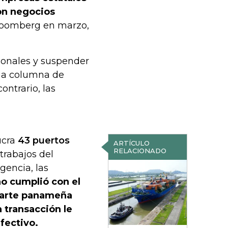
on negocios
loomberg en marzo,
ionales y suspender
una columna de
ontrario, las
ucra
43 puertos
ARTÍCULO
RELACIONADO
s trabajos del
gencia, las
o cumplió con el
 parte panameña
a transacción le
fectivo.