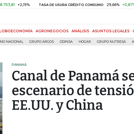
+2,19%
29,66%
+0,87%
+3,02
TASA DE USURA CRÉDITO CONSUMO
LOBOECONOMÍA
AGRONEGOCIOS
ANÁLISIS
ASUNTOS LEGALES
RNO NACIONAL
GRUPO ARGOS
ODINSA
HOGAR
GRUPO NUTRESA
A
PANAMÁ
Canal de Panamá se
escenario de tensió
EE.UU. y China