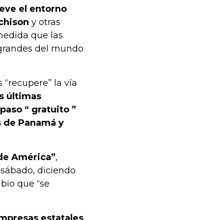
eve el entorno
chison
y otras
medida que las
 grandes del mundo
“recupere” la vía
s últimas
paso “ gratuito ”
s de Panamá y
 de América”
,
 sábado, diciendo
bio que “se
empresas estatales