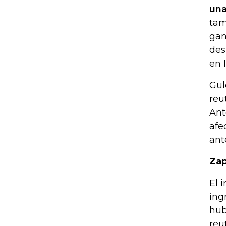
una
tam
gan
des
en 
Gul
reu
Ant
afe
ant
Zap
El 
ing
hub
reu