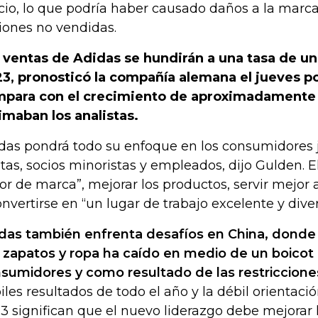
cio, lo que podría haber causado daños a la marc
iones no vendidas.
 ventas de Adidas se hundirán a una tasa de un 
3, pronosticó la compañía alemana el jueves po
para con el crecimiento de aproximadamente
imaban los analistas.
das pondrá todo su enfoque en los consumidores 
etas, socios minoristas y empleados, dijo Gulden. El
lor de marca”, mejorar los productos, servir mejor a
onvertirse en “un lugar de trabajo excelente y divert
das también enfrenta desafíos en China, dond
 zapatos y ropa ha caído en medio de un boicot 
sumidores y como resultado de las restriccione
iles resultados de todo el año y la débil orientaci
3 significan que el nuevo liderazgo debe mejorar l