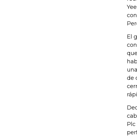
Yee
con
Per
El 
con
que
hab
una
de 
cer
ráp
Dec
cab
Plc
per