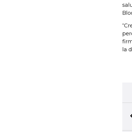
sal
Blo
“Cr
per
fir
la 