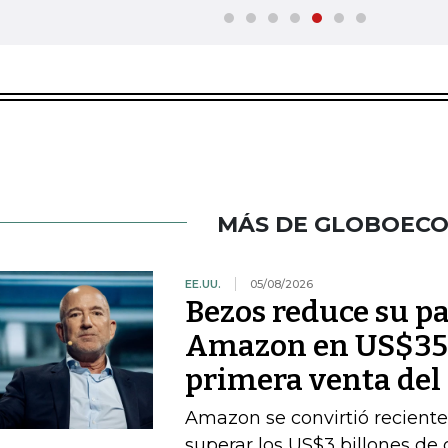
MÁS DE GLOBOEC
EE.UU.
05/08/2026
Bezos reduce su pa
Amazon en US$350
primera venta del
Amazon se convirtió recient
superar los US$3 billones de c