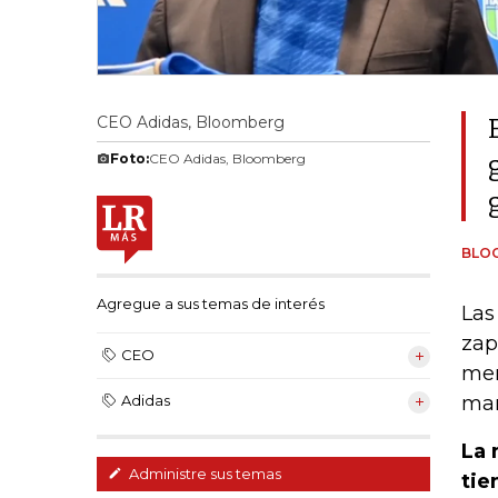
CEO Adidas, Bloomberg
Foto:
CEO Adidas, Bloomberg
BLO
Agregue a sus temas de interés
Las
zap
CEO
mer
mar
Adidas
La 
Administre sus temas
tie