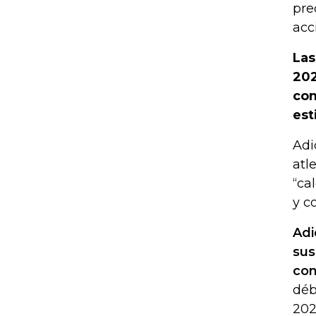
pre
acc
Las
202
com
est
Adi
atl
“ca
y c
Adi
sus
con
déb
202