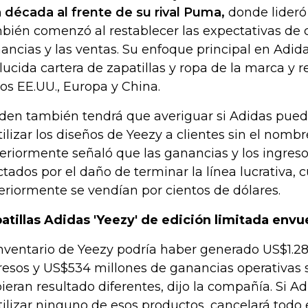
 década al frente de su rival Puma,
donde lideró
bién comenzó al restablecer las expectativas de 
ancias y las ventas. Su enfoque principal en Adidas
lucida cartera de zapatillas y ropa de la marca y r
los EE.UU., Europa y China.
den también tendrá que averiguar si Adidas pued
tilizar los diseños de Yeezy a clientes sin el nomb
eriormente señaló que las ganancias y los ingreso
ctados por el daño de terminar la línea lucrativa, 
eriormente se vendían por cientos de dólares.
atillas Adidas 'Yeezy' de edición limitada envue
inventario de Yeezy podría haber generado US$1.2
resos y US$534 millones de ganancias operativas s
ieran resultado diferentes, dijo la compañía. Si A
tilizar ninguno de esos productos, cancelará todo 