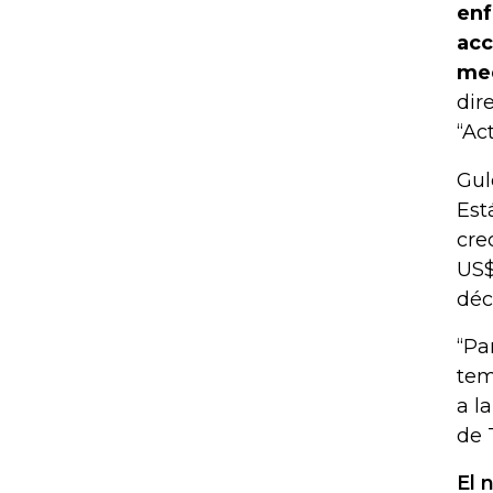
enf
acc
med
dir
“Ac
Gul
Est
cre
US$
déc
“Pa
tem
a l
de 
El 