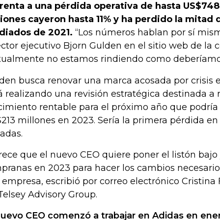
renta a una pérdida operativa de hasta US$748
iones cayeron hasta 11% y ha perdido la mitad 
iados de 2021.
“Los números hablan por sí mismo
ector ejecutivo Bjorn Gulden en el sitio web de la
tualmente no estamos rindiendo como deberíamo
den busca renovar una marca acosada por crisis en
á realizando una revisión estratégica destinada a r
cimiento rentable para el próximo año que podría 
213 millones en 2023. Sería la primera pérdida en
adas.
rece que el nuevo CEO quiere poner el listón baj
pranas en 2023 para hacer los cambios necesarios
a empresa, escribió por correo electrónico Cristina
Telsey Advisory Group.
nuevo CEO comenzó a trabajar en Adidas en ene