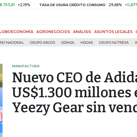
+2,19%
29,66%
+0,87%
+3,02
TASA DE USURA CRÉDITO CONSUMO
LOBOECONOMÍA
AGRONEGOCIOS
ANÁLISIS
ASUNTOS LEGALES
RNO NACIONAL
GRUPO ARGOS
ODINSA
HOGAR
GRUPO NUTRESA
A
MANUFACTURA
Nuevo CEO de Adida
US$1.300 millones 
Yeezy Gear sin ven