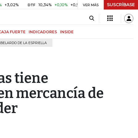
SUSCRÍBASE
%
10,34%
+0,10%
+0,98%
$ 417,01
+$ 0,05
+0,01%
DTF
UVR
VER MÁS
CAJA FUERTE
INDICADORES
INSIDE
BELARDO DE LA ESPRIELLA
s tiene
en mercancía de
der