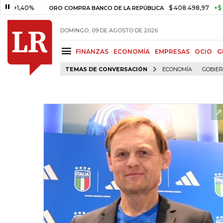
40%
$ 408.498,97
+$ 8.753,81
ORO COMPRA BANCO DE LA REPÚBLICA
DOMINGO, 09 DE AGOSTO DE 2026
FINANZAS
ECONOMÍA
EMPRESAS
OCIO
G
TEMAS DE CONVERSACIÓN
ECONOMÍA
GOBIE