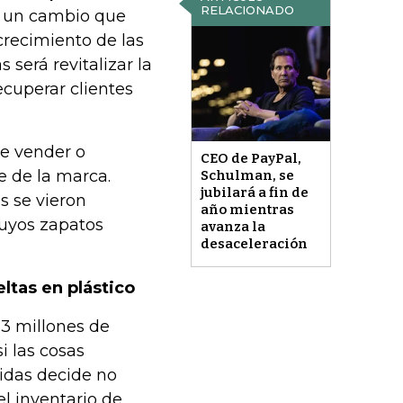
RELACIONADO
 un cambio que
crecimiento de las
 será revitalizar la
ecuperar clientes
e vender o
CEO de PayPal,
re de la marca.
Schulman, se
jubilará a fin de
s se vieron
año mientras
cuyos zapatos
avanza la
desaceleración
ltas en plástico
83 millones de
i las cosas
didas decide no
el inventario de