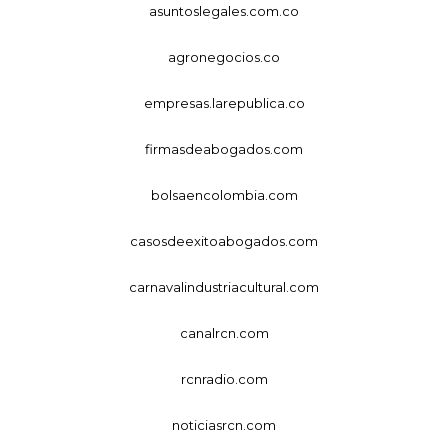
asuntoslegales.com.co
agronegocios.co
empresas.larepublica.co
firmasdeabogados.com
bolsaencolombia.com
casosdeexitoabogados.com
carnavalindustriacultural.com
canalrcn.com
rcnradio.com
noticiasrcn.com