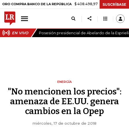
$ 408.498,97
+$ 8.753,81
+2,19%
PRA BANCO DE LA REPÚBLICA
T
SUSCRÍBASE
EN VIVO
Posesión presidencial de Abelardo de la Espriell
ENERGÍA
"No mencionen los precios":
amenaza de EE.UU. genera
cambios en la Opep
miércoles, 17 de octubre de 2018