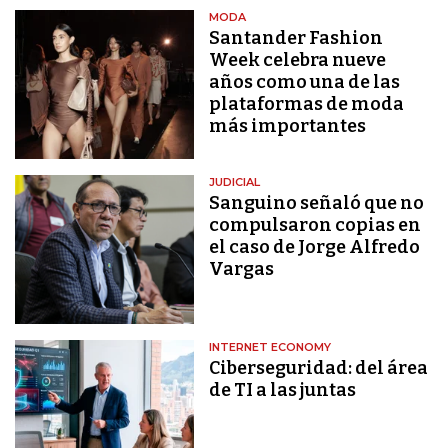
MODA
Santander Fashion
Week celebra nueve
años como una de las
plataformas de moda
más importantes
JUDICIAL
Sanguino señaló que no
compulsaron copias en
el caso de Jorge Alfredo
Vargas
INTERNET ECONOMY
Ciberseguridad: del área
de TI a las juntas