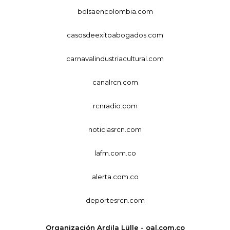
bolsaencolombia.com
casosdeexitoabogados.com
carnavalindustriacultural.com
canalrcn.com
rcnradio.com
noticiasrcn.com
lafm.com.co
alerta.com.co
deportesrcn.com
Organización Ardila Lülle - oal.com.co