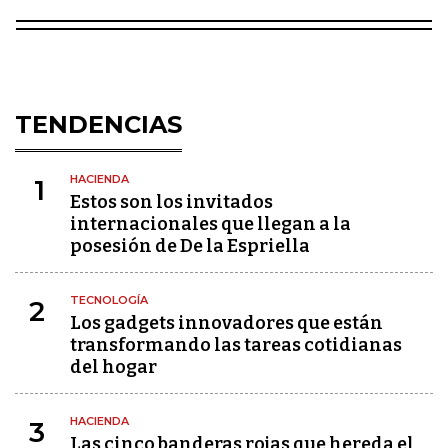
TENDENCIAS
HACIENDA
1
Estos son los invitados
internacionales que llegan a la
posesión de De la Espriella
TECNOLOGÍA
2
Los gadgets innovadores que están
transformando las tareas cotidianas
del hogar
HACIENDA
3
Las cinco banderas rojas que hereda el