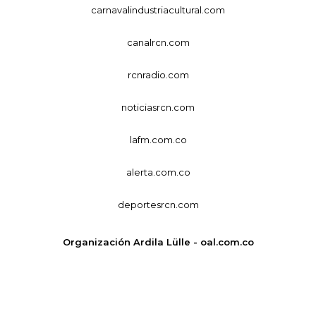
carnavalindustriacultural.com
canalrcn.com
rcnradio.com
noticiasrcn.com
lafm.com.co
alerta.com.co
deportesrcn.com
Organización Ardila Lülle - oal.com.co