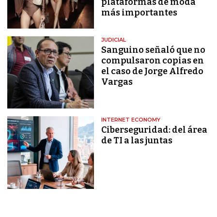
plataformas de moda
más importantes
JUDICIAL
Sanguino señaló que no
compulsaron copias en
el caso de Jorge Alfredo
Vargas
INTERNET ECONOMY
Ciberseguridad: del área
de TI a las juntas