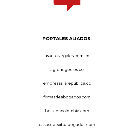
PORTALES ALIADOS:
asuntoslegales.com.co
agronegocios.co
empresas.larepublica.co
firmasdeabogados.com
bolsaencolombia.com
casosdeexitoabogados.com