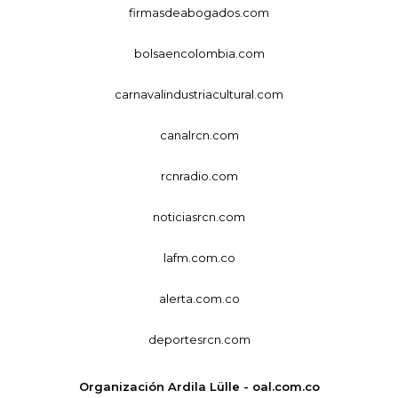
firmasdeabogados.com
bolsaencolombia.com
carnavalindustriacultural.com
canalrcn.com
rcnradio.com
noticiasrcn.com
lafm.com.co
alerta.com.co
deportesrcn.com
Organización Ardila Lülle - oal.com.co