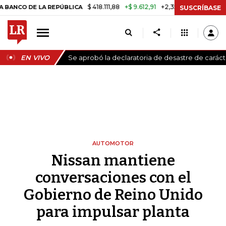
$ 418.111,88
+$ 9.612,91
+2,35%
E LA REPÚBLICA
TASA DE USURA C
SUSCRÍBASE
EN VIVO
Se aprobó la declaratoria de desastre de carác
AUTOMOTOR
Nissan mantiene
conversaciones con el
Gobierno de Reino Unido
para impulsar planta