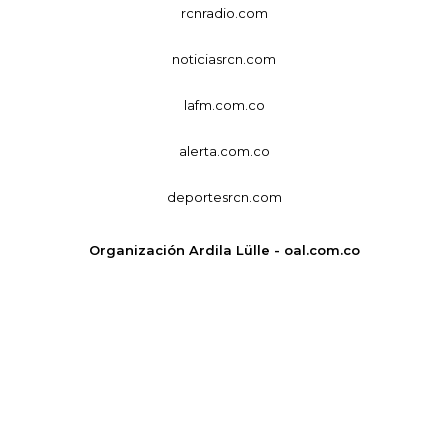
rcnradio.com
noticiasrcn.com
lafm.com.co
alerta.com.co
deportesrcn.com
Organización Ardila Lülle - oal.com.co