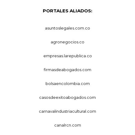
PORTALES ALIADOS:
asuntoslegales.com.co
agronegocios.co
empresas.larepublica.co
firmasdeabogados.com
bolsaencolombia.com
casosdeexitoabogados.com
carnavalindustriacultural.com
canalrcn.com