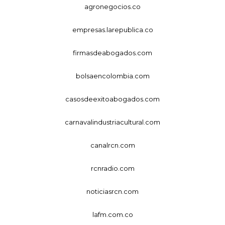
agronegocios.co
empresas.larepublica.co
firmasdeabogados.com
bolsaencolombia.com
casosdeexitoabogados.com
carnavalindustriacultural.com
canalrcn.com
rcnradio.com
noticiasrcn.com
lafm.com.co