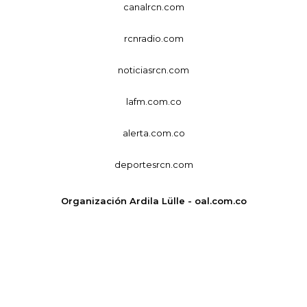
canalrcn.com
rcnradio.com
noticiasrcn.com
lafm.com.co
alerta.com.co
deportesrcn.com
Organización Ardila Lülle - oal.com.co