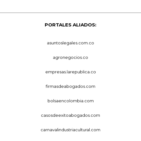
PORTALES ALIADOS:
asuntoslegales.com.co
agronegocios.co
empresas.larepublica.co
firmasdeabogados.com
bolsaencolombia.com
casosdeexitoabogados.com
carnavalindustriacultural.com