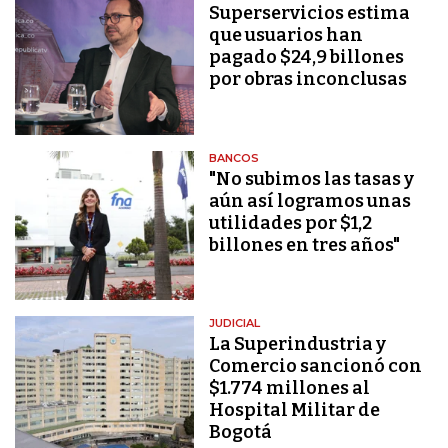
Superservicios estima
que usuarios han
pagado $24,9 billones
por obras inconclusas
BANCOS
"No subimos las tasas y
aún así logramos unas
utilidades por $1,2
billones en tres años"
JUDICIAL
La Superindustria y
Comercio sancionó con
$1.774 millones al
Hospital Militar de
Bogotá