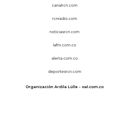
canalrcn.com
rcnradio.com
noticiasrcn.com
lafm.com.co
alerta.com.co
deportesrcn.com
Organización Ardila Lülle - oal.com.co