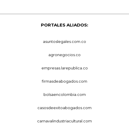
PORTALES ALIADOS:
asuntoslegales.com.co
agronegocios.co
empresas.larepublica.co
firmasdeabogados.com
bolsaencolombia.com
casosdeexitoabogados.com
carnavalindustriacultural.com