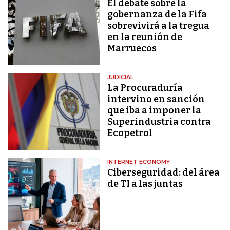
El debate sobre la
gobernanza de la Fifa
sobrevivirá a la tregua
en la reunión de
Marruecos
JUDICIAL
La Procuraduría
intervino en sanción
que iba a imponer la
Superindustria contra
Ecopetrol
INTERNET ECONOMY
Ciberseguridad: del área
de TI a las juntas