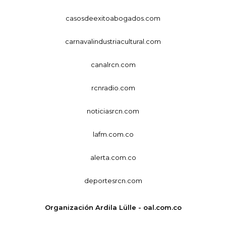
casosdeexitoabogados.com
carnavalindustriacultural.com
canalrcn.com
rcnradio.com
noticiasrcn.com
lafm.com.co
alerta.com.co
deportesrcn.com
Organización Ardila Lülle - oal.com.co