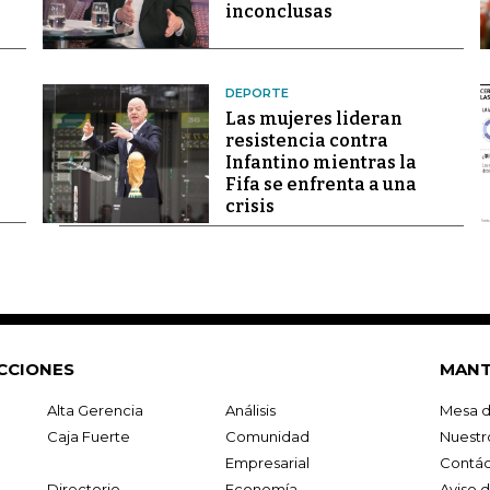
inconclusas
DEPORTE
Las mujeres lideran
resistencia contra
Infantino mientras la
Fifa se enfrenta a una
crisis
CCIONES
MANT
Alta Gerencia
Análisis
Mesa d
Caja Fuerte
Comunidad
Nuestr
Empresarial
Contác
Directorio
Economía
Aviso 