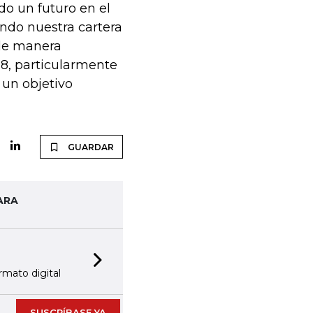
do un futuro en el
ando nuestra cartera
 de manera
18, particularmente
 un objetivo
GUARDAR
ARA
Next slide
rmato digital
SUSCRÍBASE YA