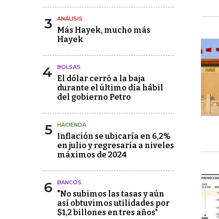
3
ANÁLISIS
Más Hayek, mucho más
Hayek
4
BOLSAS
El dólar cerró a la baja
durante el último día hábil
del gobierno Petro
5
HACIENDA
Inflación se ubicaría en 6,2%
en julio y regresaría a niveles
máximos de 2024
6
BANCOS
"No subimos las tasas y aún
así obtuvimos utilidades por
$1,2 billones en tres años"