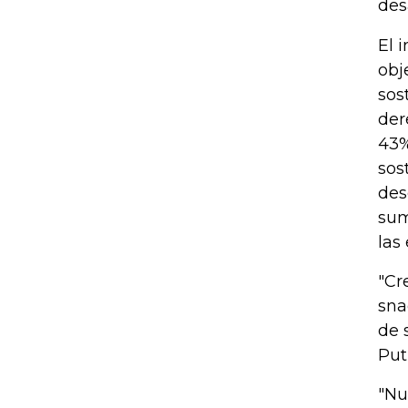
des
El 
obj
sos
der
43%
sos
des
sum
las
"Cr
sna
de 
Put
"Nu