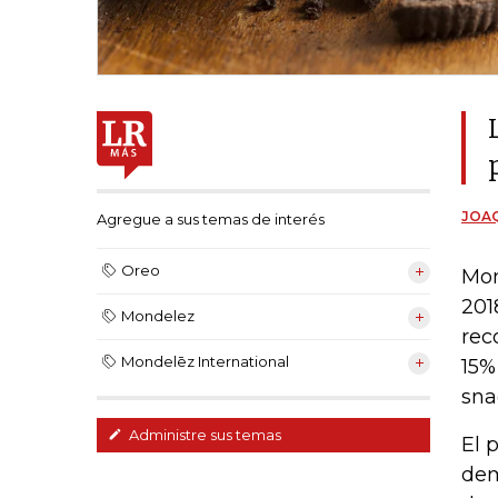
JOAQ
Agregue a sus temas de interés
Oreo
Mon
201
Mondelez
rec
Mondelēz International
15%
sna
Administre sus temas
El 
dem