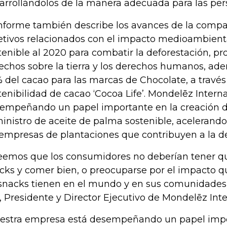
arrollándolos de la manera adecuada para las pers
informe también describe los avances de la compa
etivos relacionados con el impacto medioambiental
tenible al 2020 para combatir la deforestación, pr
echos sobre la tierra y los derechos humanos, ad
 del cacao para las marcas de Chocolate, a travé
tenibilidad de cacao ‘Cocoa Life’. Mondelēz Intern
empeñando un papel importante en la creación 
inistro de aceite de palma sostenible, acelerando
 empresas de plantaciones que contribuyen a la de
eemos que los consumidores no deberían tener qu
cks y comer bien, o preocuparse por el impacto q
snacks tienen en el mundo y en sus comunidades",
, Presidente y Director Ejecutivo de Mondelēz Inte
estra empresa está desempeñando un papel impo