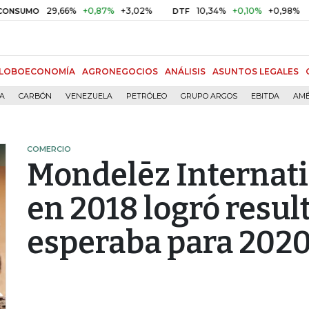
29,66%
+0,87%
+3,02%
10,34%
+0,10%
+0,98%
MO
DTF
UVR
LOBOECONOMÍA
AGRONEGOCIOS
ANÁLISIS
ASUNTOS LEGALES
ÍA
CARBÓN
VENEZUELA
PETRÓLEO
GRUPO ARGOS
EBITDA
AMÉ
COMERCIO
Mondelēz Internati
en 2018 logró resul
esperaba para 202