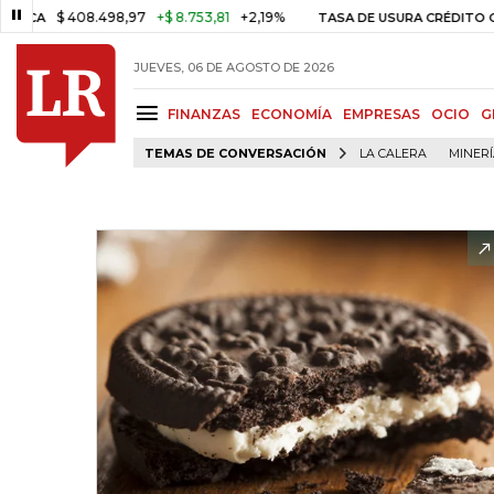
$ 408.498,97
+$ 8.753,81
+2,19%
TASA DE USURA CRÉDITO CONSU
JUEVES, 06 DE AGOSTO DE 2026
FINANZAS
ECONOMÍA
EMPRESAS
OCIO
G
TEMAS DE CONVERSACIÓN
LA CALERA
MINER