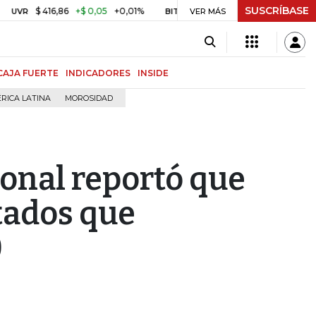
SUSCRÍBASE
$ 416,86
+$ 0,05
+0,01%
US$ 64.968,40
US$ 856,80
+1,3
BITCOIN
VER MÁS
CAJA FUERTE
INDICADORES
INSIDE
RICA LATINA
MOROSIDAD
onal reportó que
tados que
0