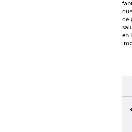
fab
que
de 
sal
en 
imp