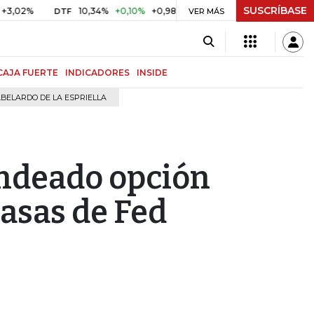
SUSCRÍBASE
10,34%
+0,10%
+0,98%
$ 416,91
+$ 0,05
+0,01%
DTF
UVR
VER MÁS
CAJA FUERTE
INDICADORES
INSIDE
BELARDO DE LA ESPRIELLA
ndeado opción
tasas de Fed