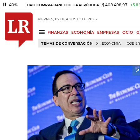
%
$ 408.498,97
+$ 8.753,81
+
ORO COMPRA BANCO DE LA REPÚBLICA
VIERNES, 07 DE AGOSTO DE 2026
FINANZAS
ECONOMÍA
EMPRESAS
OCIO
G
TEMAS DE CONVERSACIÓN
ECONOMÍA
GOBIE