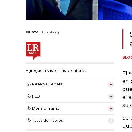
Foto:
Bloomberg
BLO
Agregue a sus temas de interés
El 
en 
Reserva Federal
que
FED
el 
su 
Donald Trump
Se 
Tasas de interés
que