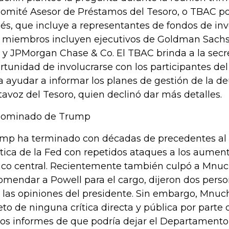
Comité Asesor de Préstamos del Tesoro, o TBAC por
lés, que incluye a representantes de fondos de inv
 miembros incluyen ejecutivos de Goldman Sachs 
 y JPMorgan Chase & Co. El TBAC brinda a la secre
rtunidad de involucrarse con los participantes d
a ayudar a informar los planes de gestión de la de
tavoz del Tesoro, quien declinó dar más detalles.
nominado de Trump
mp ha terminado con décadas de precedentes al 
ítica de la Fed con repetidos ataques a los aument
co central. Recientemente también culpó a Mnuc
omendar a Powell para el cargo, dijeron dos perso
 las opiniones del presidente. Sin embargo, Mnuc
eto de ninguna crítica directa y pública por parte
los informes de que podría dejar el Departament