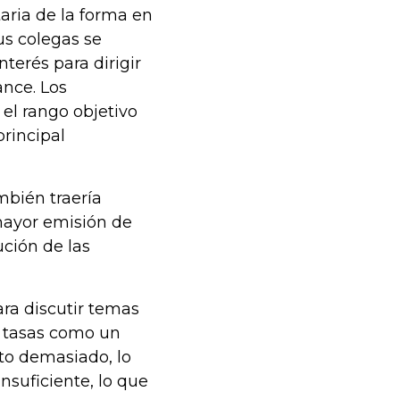
aria de la forma en
s colegas se
terés para dirigir
ance. Los
el rango objetivo
principal
mbién traería
mayor emisión de
ución de las
ra discutir temas
s tasas como un
ito demasiado, lo
suficiente, lo que