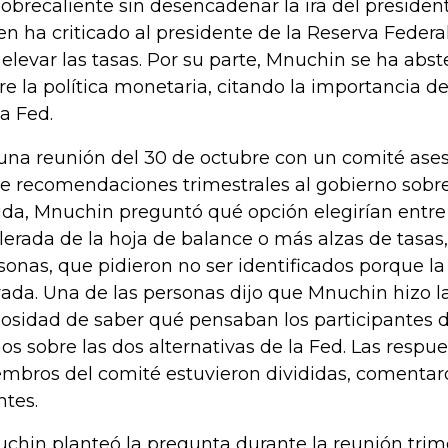
sobrecaliente sin desencadenar la ira del preside
en ha criticado al presidente de la Reserva Federa
 elevar las tasas. Por su parte, Mnuchin se ha ab
re la política monetaria, citando la importancia d
la Fed.
una reunión del 30 de octubre con un comité ases
e recomendaciones trimestrales al gobierno sobre
da, Mnuchin preguntó qué opción elegirían entre
lerada de la hoja de balance o más alzas de tasas,
sonas, que pidieron no ser identificados porque la
vada. Una de las personas dijo que Mnuchin hizo l
iosidad de saber qué pensaban los participantes 
os sobre las dos alternativas de la Fed. Las respue
mbros del comité estuvieron divididas, comentar
ntes.
chin planteó la pregunta durante la reunión trime