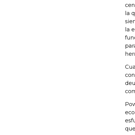
cen
la 
sie
la 
fun
par
her
Cua
con
deu
com
Pow
eco
esf
que