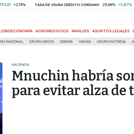
2,19%
29,66%
+0,87%
+3,02%
TASA DE USURA CRÉDITO CONSUMO
LOBOECONOMÍA
AGRONEGOCIOS
ANÁLISIS
ASUNTOS LEGALES
RNO NACIONAL
GRUPO ARGOS
ODINSA
HOGAR
GRUPO NUTRESA
A
HACIENDA
Mnuchin habría so
para evitar alza de 