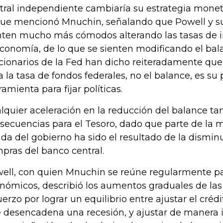
tral independiente cambiaría su estrategia monet
que mencionó Mnuchin, señalando que Powell y su
nten mucho más cómodos alterando las tasas de in
economía, de lo que se sienten modificando el bal
cionarios de la Fed han dicho reiteradamente que 
a la tasa de fondos federales, no el balance, es su 
ramienta para fijar políticas.
lquier aceleración en la reducción del balance ta
secuencias para el Tesoro, dado que parte de la 
da del gobierno ha sido el resultado de la dismin
pras del banco central.
ell, con quien Mnuchin se reúne regularmente pa
nómicos, describió los aumentos graduales de la
uerzo por lograr un equilibrio entre ajustar el créd
 desencadena una recesión, y ajustar de manera in