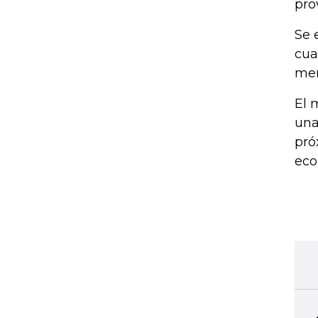
pro
Se 
cua
men
El 
una
pró
eco