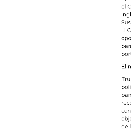
el 
ing
Sus
LLC
opo
par
por
El 
Tru
pol
ban
rec
con
obj
de 