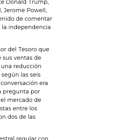
nte Donald Trump,
l, Jerome Powell,
stenido de comentar
e la independencia
or del Tesoro que
 sus ventas de
 una reducción
 según las seis
 conversación era
a pregunta por
del mercado de
stas entre los
on dos de las
stral regular con