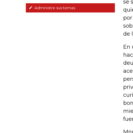
se 
Administre sus temas
qui
por
sob
de 
En 
hac
deu
ace
per
pri
cur
bon
mie
fue
Mnu