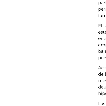
par
per
fam
El 
est
ent
amp
bal
pre
Act
de 
mes
deu
hip
Los