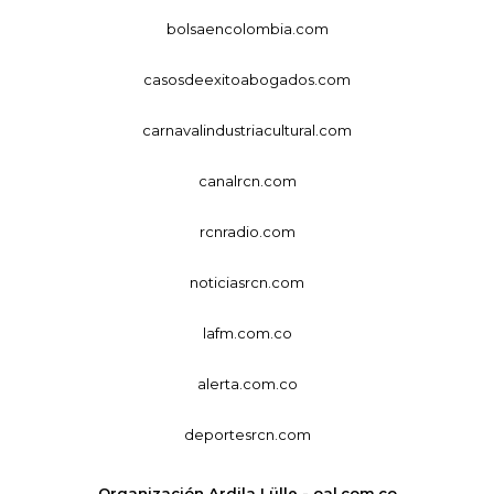
bolsaencolombia.com
casosdeexitoabogados.com
carnavalindustriacultural.com
canalrcn.com
rcnradio.com
noticiasrcn.com
lafm.com.co
alerta.com.co
deportesrcn.com
Organización Ardila Lülle - oal.com.co