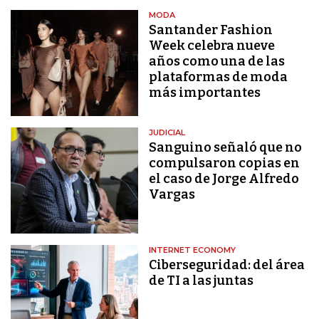
MODA
Santander Fashion
Week celebra nueve
años como una de las
plataformas de moda
más importantes
JUDICIAL
Sanguino señaló que no
compulsaron copias en
el caso de Jorge Alfredo
Vargas
INTERNET ECONOMY
Ciberseguridad: del área
de TI a las juntas