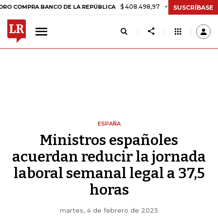
$ 408.498,97
+$ 8.753,81
+2,19%
RA BANCO DE LA REPÚBLICA
TA
SUSCRÍBASE
ESPAÑA
Ministros españoles
acuerdan reducir la jornada
laboral semanal legal a 37,5
horas
martes, 4 de febrero de 2025