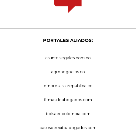
PORTALES ALIADOS:
asuntoslegales.com.co
agronegocios.co
empresas.larepublica.co
firmasdeabogados.com
bolsaencolombia.com
casosdeexitoabogados.com