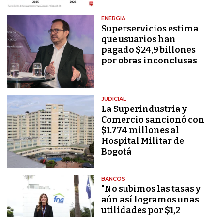
ENERGÍA
Superservicios estima
que usuarios han
pagado $24,9 billones
por obras inconclusas
JUDICIAL
La Superindustria y
Comercio sancionó con
$1.774 millones al
Hospital Militar de
Bogotá
BANCOS
"No subimos las tasas y
aún así logramos unas
utilidades por $1,2