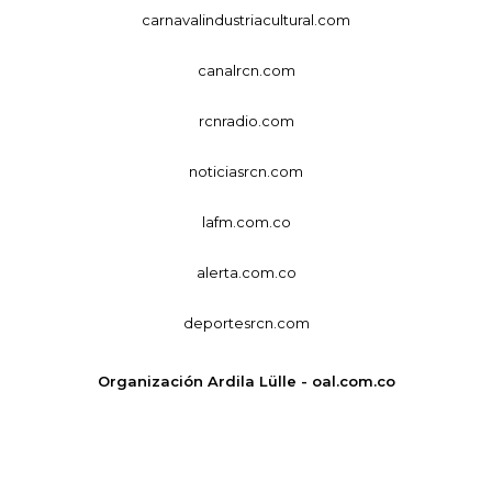
carnavalindustriacultural.com
canalrcn.com
rcnradio.com
noticiasrcn.com
lafm.com.co
alerta.com.co
deportesrcn.com
Organización Ardila Lülle - oal.com.co