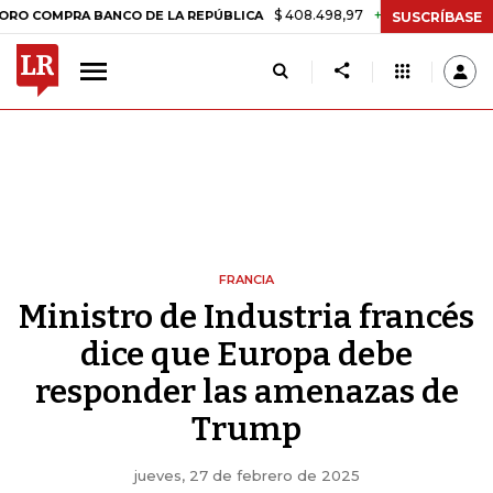
$ 408.498,97
+$ 8.753,81
+2,19%
PRA BANCO DE LA REPÚBLICA
TA
SUSCRÍBASE
FRANCIA
Ministro de Industria francés
dice que Europa debe
responder las amenazas de
Trump
jueves, 27 de febrero de 2025