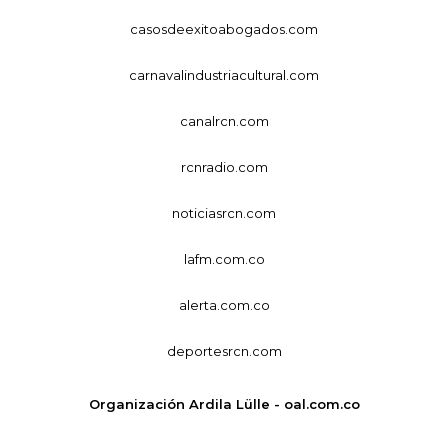
casosdeexitoabogados.com
carnavalindustriacultural.com
canalrcn.com
rcnradio.com
noticiasrcn.com
lafm.com.co
alerta.com.co
deportesrcn.com
Organización Ardila Lülle - oal.com.co