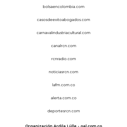
bolsaencolombia.com
casosdeexitoabogados.com
carnavalindustriacultural.com
canalrcn.com
rcnradio.com
noticiasrcn.com
lafm.com.co
alerta.com.co
deportesrcn.com
Organización Ardila Lülle - oal.com.co