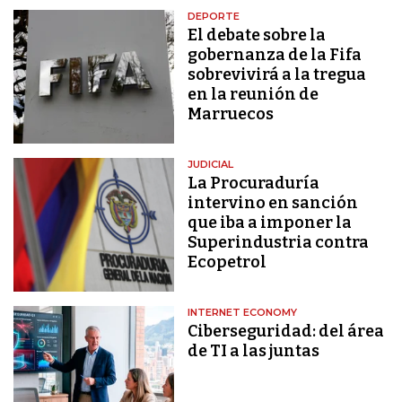
DEPORTE
El debate sobre la
gobernanza de la Fifa
sobrevivirá a la tregua
en la reunión de
Marruecos
JUDICIAL
La Procuraduría
intervino en sanción
que iba a imponer la
Superindustria contra
Ecopetrol
INTERNET ECONOMY
Ciberseguridad: del área
de TI a las juntas