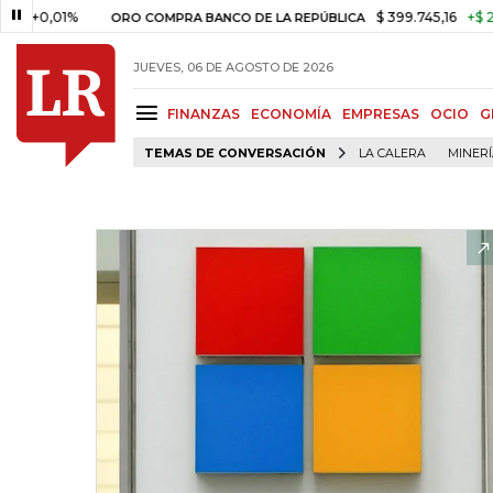
01%
$ 399.745,16
+$ 2.295,71
ORO COMPRA BANCO DE LA REPÚBLICA
JUEVES, 06 DE AGOSTO DE 2026
FINANZAS
ECONOMÍA
EMPRESAS
OCIO
G
TEMAS DE CONVERSACIÓN
LA CALERA
MINER