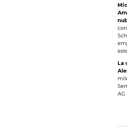
Mic
Ama
nub
con
Sch
emp
est
La 
Ale
mil
Sem
AG 