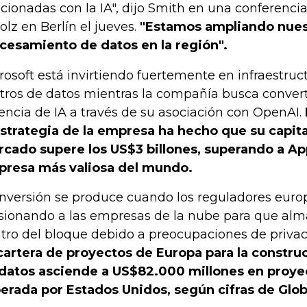
acionadas con la IA", dijo Smith en una conferenci
olz en Berlín el jueves.
"Estamos ampliando nues
cesamiento de datos en la región".
rosoft está invirtiendo fuertemente en infraestruc
tros de datos mientras la compañía busca convert
encia de IA a través de su asociación con OpenAI.
estrategia de la empresa ha hecho que su capit
cado supere los US$3 billones, superando a App
resa más valiosa del mundo.
inversión se produce cuando los reguladores euro
sionando a las empresas de la nube para que al
tro del bloque debido a preocupaciones de privac
cartera de proyectos de Europa para la constru
datos asciende a US$82.000 millones en proyec
erada por Estados Unidos, según cifras de Glob