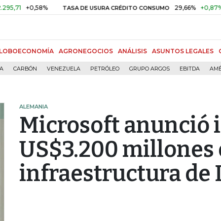
+0,58%
29,66%
+0,87%
+3,0
TASA DE USURA CRÉDITO CONSUMO
LOBOECONOMÍA
AGRONEGOCIOS
ANÁLISIS
ASUNTOS LEGALES
ÍA
CARBÓN
VENEZUELA
PETRÓLEO
GRUPO ARGOS
EBITDA
AMÉ
ALEMANIA
Microsoft anunció 
US$3.200 millones
infraestructura de