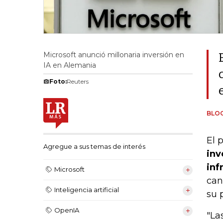
Microsoft anunció millonaria inversión en
IA en Alemania
Foto:
Reuters
BLO
El 
Agregue a sus temas de interés
inv
inf
Microsoft
can
Inteligencia artificial
su 
OpenIA
"La