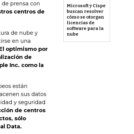
a de prensa con
Microsoft y Cispe
tros centros de
buscan resolver
cómo se otorgan
licencias de
software para la
tura de nube y
nube
irse en una
El optimismo por
alización de
le Inc. como la
peos están
macenen sus datos
idad y seguridad.
cción de centros
tos, sólo
al Data.