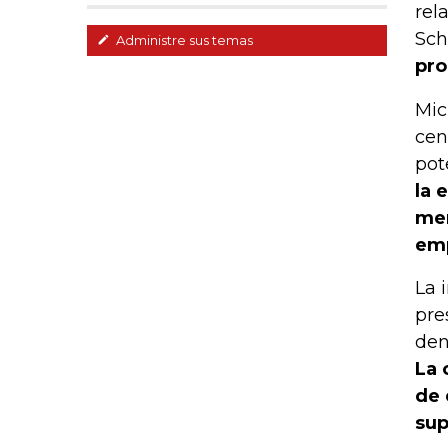
rel
Sch
Administre sus temas
pro
Mic
cen
pot
la 
mer
emp
La 
pre
den
La 
de 
sup