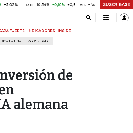
SUSCRÍBASE
2%
10,34%
+0,10%
+0,98%
$ 416,86
+$ 0,05
+0,01%
DTF
UVR
VER MÁS
CAJA FUERTE
INDICADORES
INSIDE
RICA LATINA
MOROSIDAD
inversión de
 en
 IA alemana