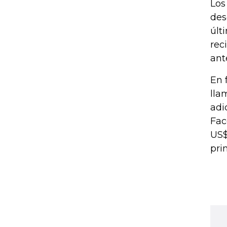
Los
des
últ
rec
ant
En 
lla
adi
Fac
US$
pri