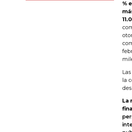
% e
más
11.
com
oto
com
feb
mil
Las
la 
des
La 
fin
per
int