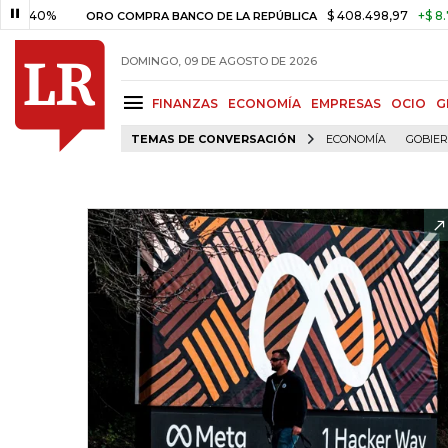
%
$ 408.498,97
+$ 8.753,81
+
ORO COMPRA BANCO DE LA REPÚBLICA
DOMINGO, 09 DE AGOSTO DE 2026
FINANZAS
ECONOMÍA
EMPRESAS
OCIO
G
TEMAS DE CONVERSACIÓN
ECONOMÍA
GOBIE