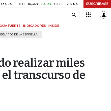
SUSCRÍBASE
10,34%
+0,10%
+0,98%
$ 417,01
+$ 0,05
+0,01%
DTF
UVR
VER MÁS
CAJA FUERTE
INDICADORES
INSIDE
BELARDO DE LA ESPRIELLA
o realizar miles
 el transcurso de