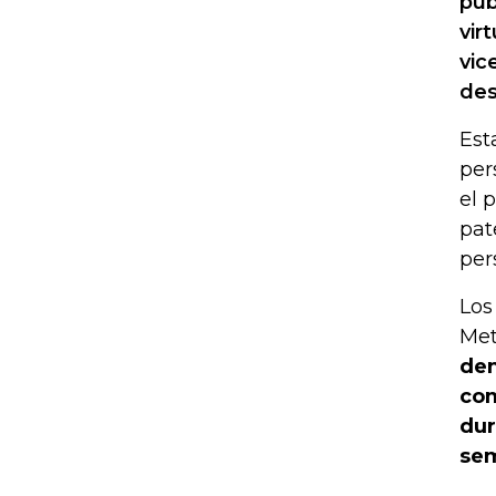
pub
vir
vic
des
Est
per
el 
pat
per
Los
Met
den
com
dur
se