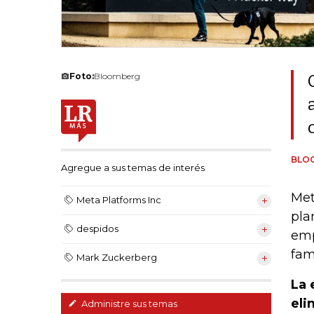
Foto:
Bloomberg
BLO
Agregue a sus temas de interés
Met
Meta Platforms Inc
pla
despidos
emp
fam
Mark Zuckerberg
La 
eli
Administre sus temas