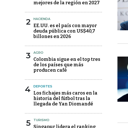
mejores de la región en 2027
2
HACIENDA
EE.UU. es el país con mayor
deuda pública con US$40,7
billones en 2026
3
AGRO
Colombia sigue en el top tres
de los países que más
producen café
4
DEPORTES
Los fichajes más caros en la
historia del fútbol tras la
llegada de Yan Diomandé
5
TURISMO
Singapur lidera el ranking