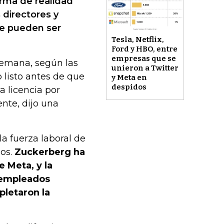
rma de realidad
 directores y
ue pueden ser
Tesla, Netflix,
Ford y HBO, entre
empresas que se
 semana, según las
unieron a Twitter
 listo antes de que
y Meta en
despidos
a licencia por
ente, dijo una
a fuerza laboral de
os.
Zuckerberg ha
 Meta, y la
 empleados
letaron la