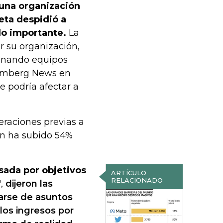
 una organización
eta despidió a
ido importante.
La
 su organización,
minando equipos
oomberg News en
e podría afectar a
eraciones previas a
ón ha subido 54%
sada por objetivos
ARTÍCULO
RELACIONADO
"
,
dijeron las
tarse de asuntos
los ingresos por