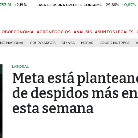
2,19%
29,66%
+0,87%
+3,02%
TASA DE USURA CRÉDITO CONSUMO
LOBOECONOMÍA
AGRONEGOCIOS
ANÁLISIS
ASUNTOS LEGALES
RNO NACIONAL
GRUPO ARGOS
ODINSA
HOGAR
GRUPO NUTRESA
A
LABORAL
Meta está planteand
de despidos más en
esta semana