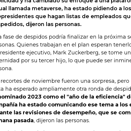
licidad y ha cambiado su enfoque a una platafo
tual llamada metaverse, ha estado pidiendo a los
epresidentes que hagan listas de empleados q
pedidos, dijeron las personas.
a fase de despidos podría finalizar en la próxima
sonas. Quienes trabajan en el plan esperan tenerlo
presidente ejecutivo, Mark Zuckerberg, se tome un
ernidad por su tercer hijo, lo que puede ser inmin
sona.
 recortes de noviembre fueron una sorpresa, pero l
a ha esperado ampliamente otra ronda de despid
ominado 2023 como el "año de la eficiencia" de
pañía ha estado comunicando ese tema a los
ante las revisiones de desempeño, que se comp
mana pasada
, dijeron las personas.