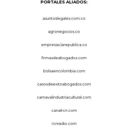
PORTALES ALIADOS:
asuntoslegales.com.co
agronegocios.co
empresas.larepublica.co
firmasdeabogados.com
bolsaencolombia.com
casosdeexitoabogados.com
carnavalindustriacultural.com
canalrcn.com
rcnradio.com