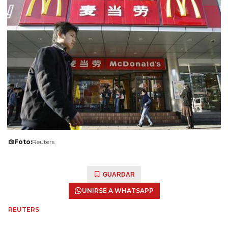
Foto:
Reuters
GUARDAR
UNIRSE A WHATSAPP
REUTERS