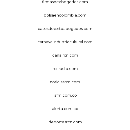
firmasdeabogados.com
bolsaencolombia.com
casosdeexitoabogados.com
carnavalindustriacultural.com
canalrcn.com
rcnradio.com
noticiasrcn.com
lafm.com.co
alerta.com.co
deportesrcn.com