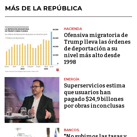
MÁS DE LA REPÚBLICA
HACIENDA
Ofensiva migratoria de
Trump lleva las órdenes
de deportación a su
nivel más alto desde
1998
ENERGÍA
Superservicios estima
que usuarios han
pagado $24,9 billones
por obras inconclusas
BANCOS
"No subimos las tasas y