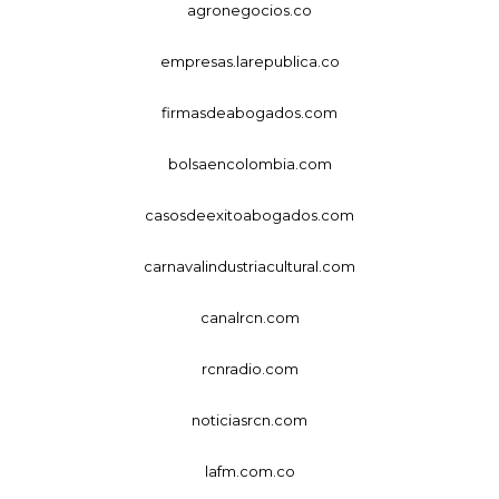
agronegocios.co
empresas.larepublica.co
firmasdeabogados.com
bolsaencolombia.com
casosdeexitoabogados.com
carnavalindustriacultural.com
canalrcn.com
rcnradio.com
noticiasrcn.com
lafm.com.co