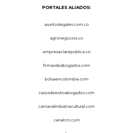
PORTALES ALIADOS:
asuntoslegales.com.co
agronegocios.co
empresas.larepublica.co
firmasdeabogados.com
bolsaencolombia.com
casosdeexitoabogados.com
carnavalindustriacultural.com
canalrcn.com