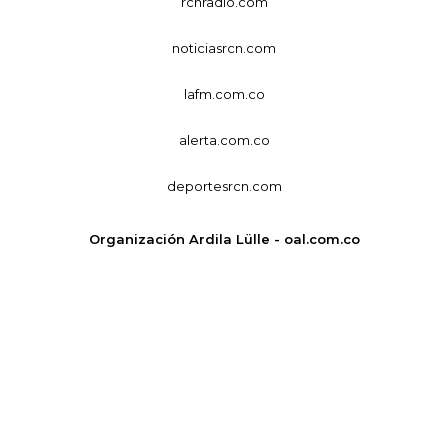
rcnradio.com
noticiasrcn.com
lafm.com.co
alerta.com.co
deportesrcn.com
Organización Ardila Lülle - oal.com.co