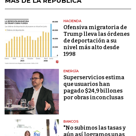
MÁS DE LA REPÚBLICA
HACIENDA
Ofensiva migratoria de
Trump lleva las órdenes
de deportación a su
nivel más alto desde
1998
ENERGÍA
Superservicios estima
que usuarios han
pagado $24,9 billones
por obras inconclusas
BANCOS
"No subimos las tasas y
aún así logramos unas