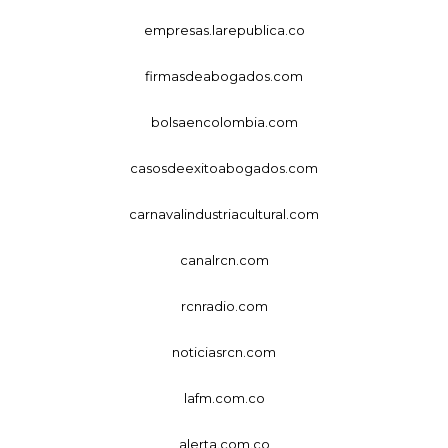
empresas.larepublica.co
firmasdeabogados.com
bolsaencolombia.com
casosdeexitoabogados.com
carnavalindustriacultural.com
canalrcn.com
rcnradio.com
noticiasrcn.com
lafm.com.co
alerta.com.co