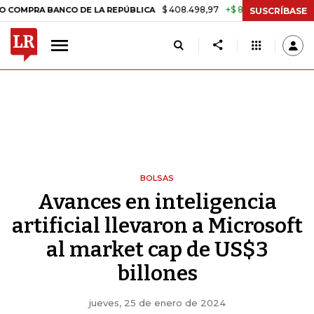
$ 408.498,97
+$ 8.753,81
+2,19%
 BANCO DE LA REPÚBLICA
TASA 
SUSCRÍBASE
BOLSAS
Avances en inteligencia
artificial llevaron a Microsoft
al market cap de US$3
billones
jueves, 25 de enero de 2024