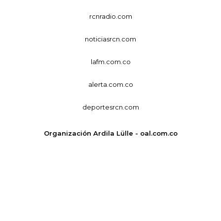
rcnradio.com
noticiasrcn.com
lafm.com.co
alerta.com.co
deportesrcn.com
Organización Ardila Lülle - oal.com.co