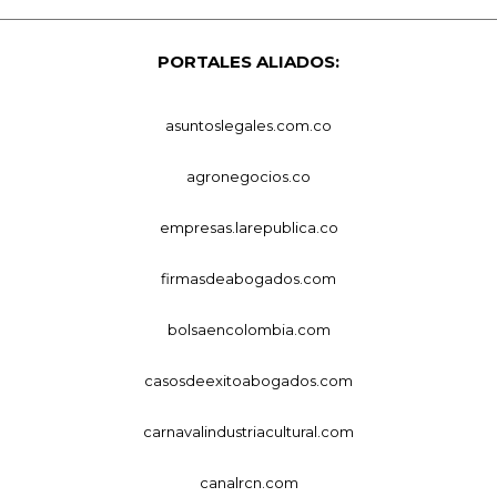
PORTALES ALIADOS:
asuntoslegales.com.co
agronegocios.co
empresas.larepublica.co
firmasdeabogados.com
bolsaencolombia.com
casosdeexitoabogados.com
carnavalindustriacultural.com
canalrcn.com