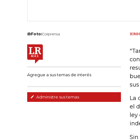
Foto:
Colprensa
XIN
"Ta
con
res
Agregue a sus temas de interés
bue
sus
Administre sus temas
La 
el 
ley
ind
Sin