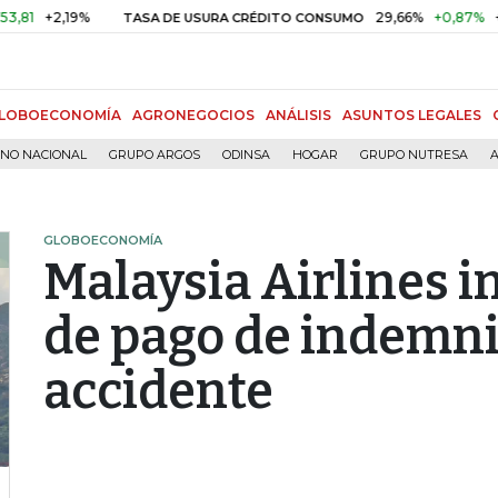
+2,19%
29,66%
+0,87%
+3,0
TASA DE USURA CRÉDITO CONSUMO
LOBOECONOMÍA
AGRONEGOCIOS
ANÁLISIS
ASUNTOS LEGALES
RNO NACIONAL
GRUPO ARGOS
ODINSA
HOGAR
GRUPO NUTRESA
A
GLOBOECONOMÍA
Malaysia Airlines i
de pago de indemni
accidente