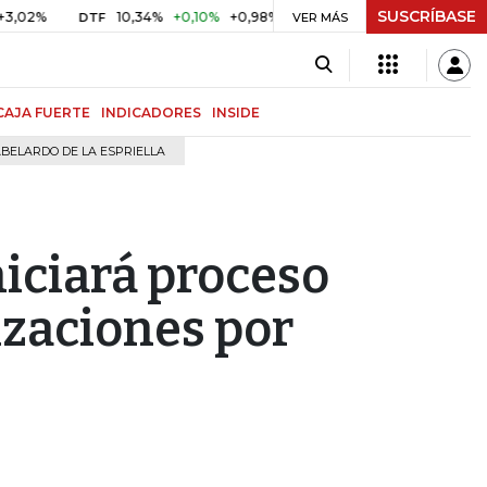
SUSCRÍBASE
2%
10,34%
+0,10%
+0,98%
$ 416,96
+$ 0,05
+0,01%
DTF
UVR
VER MÁS
CAJA FUERTE
INDICADORES
INSIDE
BELARDO DE LA ESPRIELLA
niciará proceso
zaciones por