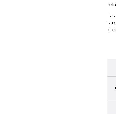
rel
La 
fam
par