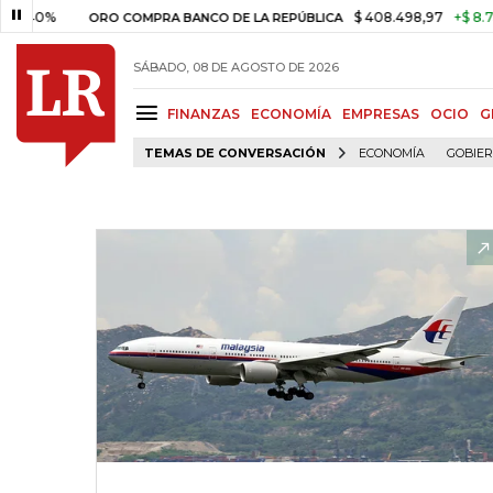
40%
$ 408.498,97
+$ 8.753,81
ORO COMPRA BANCO DE LA REPÚBLICA
SÁBADO, 08 DE AGOSTO DE 2026
FINANZAS
ECONOMÍA
EMPRESAS
OCIO
G
TEMAS DE CONVERSACIÓN
ECONOMÍA
GOBIE