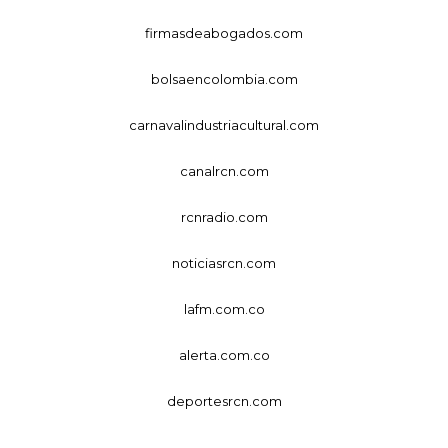
firmasdeabogados.com
bolsaencolombia.com
carnavalindustriacultural.com
canalrcn.com
rcnradio.com
noticiasrcn.com
lafm.com.co
alerta.com.co
deportesrcn.com