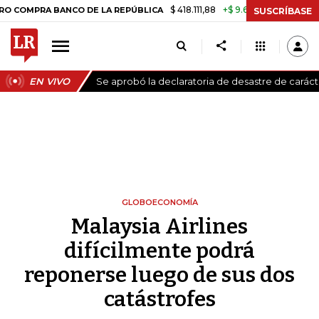
$ 418.111,88
+$ 9.612,91
+2,35%
RA BANCO DE LA REPÚBLICA
TASA 
SUSCRÍBASE
EN VIVO
Se aprobó la declaratoria de desastre de carác
GLOBOECONOMÍA
Malaysia Airlines
difícilmente podrá
reponerse luego de sus dos
catástrofes