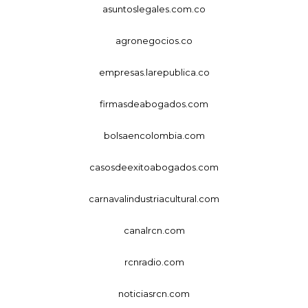
asuntoslegales.com.co
agronegocios.co
empresas.larepublica.co
firmasdeabogados.com
bolsaencolombia.com
casosdeexitoabogados.com
carnavalindustriacultural.com
canalrcn.com
rcnradio.com
noticiasrcn.com