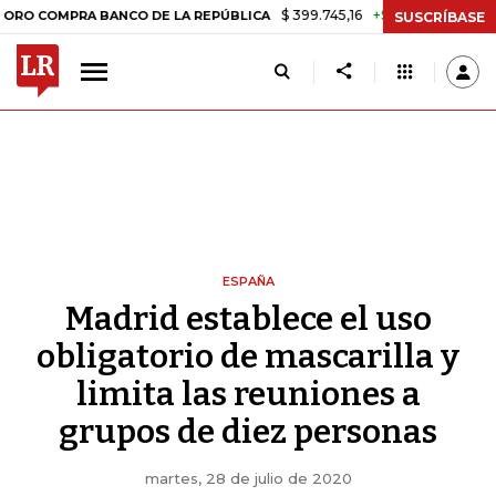
$ 399.745,16
+$ 2.295,71
+0,58%
PRA BANCO DE LA REPÚBLICA
TAS
SUSCRÍBASE
ESPAÑA
Madrid establece el uso
obligatorio de mascarilla y
limita las reuniones a
grupos de diez personas
martes, 28 de julio de 2020