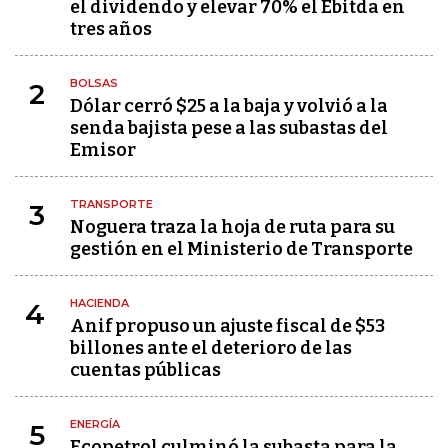
el dividendo y elevar 70% el Ebitda en
tres años
BOLSAS
2
Dólar cerró $25 a la baja y volvió a la
senda bajista pese a las subastas del
Emisor
TRANSPORTE
3
Noguera traza la hoja de ruta para su
gestión en el Ministerio de Transporte
HACIENDA
4
Anif propuso un ajuste fiscal de $53
billones ante el deterioro de las
cuentas públicas
ENERGÍA
5
Ecopetrol culminó la subasta para la