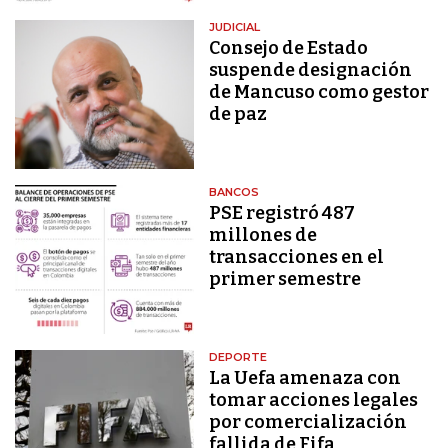
JUDICIAL
Consejo de Estado
suspende designación
de Mancuso como gestor
de paz
BANCOS
PSE registró 487
millones de
transacciones en el
primer semestre
DEPORTE
La Uefa amenaza con
tomar acciones legales
por comercialización
fallida de Fifa