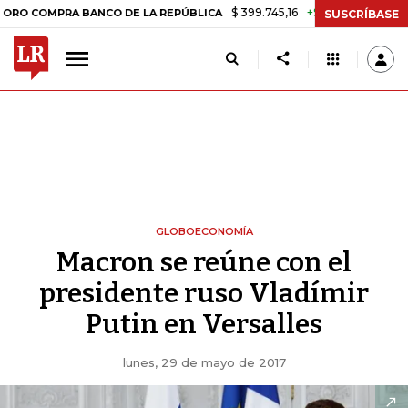
$ 399.745,16
+$ 2.295,71
+0,58%
PRA BANCO DE LA REPÚBLICA
TA
SUSCRÍBASE
GLOBOECONOMÍA
Macron se reúne con el
presidente ruso Vladímir
Putin en Versalles
lunes, 29 de mayo de 2017