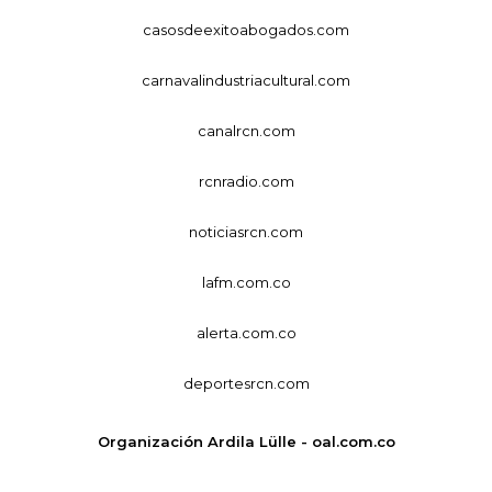
casosdeexitoabogados.com
carnavalindustriacultural.com
canalrcn.com
rcnradio.com
noticiasrcn.com
lafm.com.co
alerta.com.co
deportesrcn.com
Organización Ardila Lülle - oal.com.co