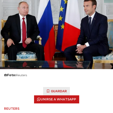
Foto:
Reuters
GUARDAR
UNIRSE A WHATSAPP
REUTERS