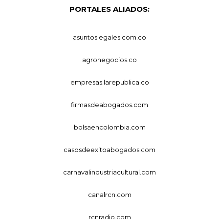
PORTALES ALIADOS:
asuntoslegales.com.co
agronegocios.co
empresas.larepublica.co
firmasdeabogados.com
bolsaencolombia.com
casosdeexitoabogados.com
carnavalindustriacultural.com
canalrcn.com
rcnradio.com