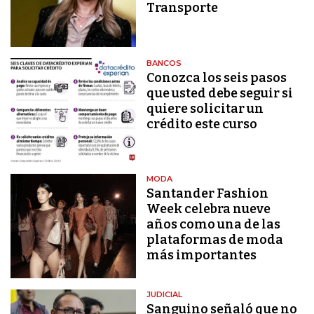
Transporte
BANCOS
Conozca los seis pasos
que usted debe seguir si
quiere solicitar un
crédito este curso
MODA
Santander Fashion
Week celebra nueve
años como una de las
plataformas de moda
más importantes
JUDICIAL
Sanguino señaló que no