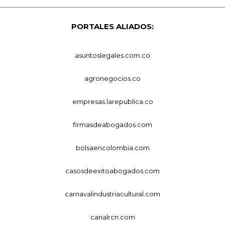
PORTALES ALIADOS:
asuntoslegales.com.co
agronegocios.co
empresas.larepublica.co
firmasdeabogados.com
bolsaencolombia.com
casosdeexitoabogados.com
carnavalindustriacultural.com
canalrcn.com