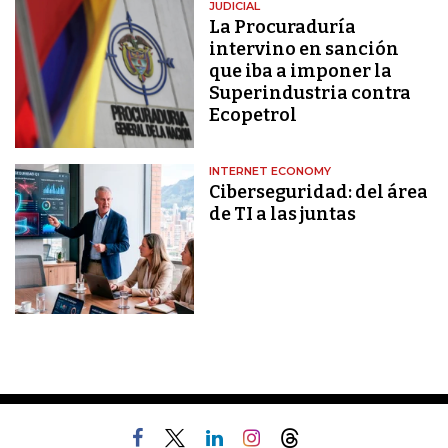
JUDICIAL
La Procuraduría
intervino en sanción
que iba a imponer la
Superindustria contra
Ecopetrol
INTERNET ECONOMY
Ciberseguridad: del área
de TI a las juntas