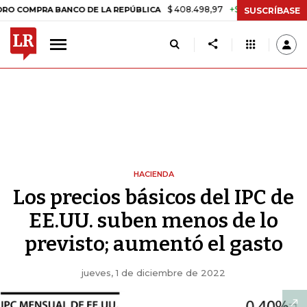
$ 408.498,97
+$ 8.753,81
+2,19%
RA BANCO DE LA REPÚBLICA
TAS
SUSCRÍBASE
HACIENDA
Los precios básicos del IPC de
EE.UU. suben menos de lo
previsto; aumentó el gasto
jueves, 1 de diciembre de 2022