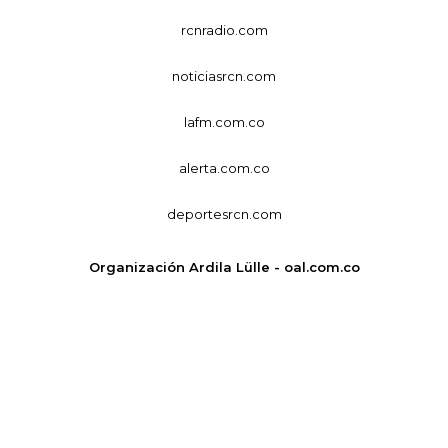
rcnradio.com
noticiasrcn.com
lafm.com.co
alerta.com.co
deportesrcn.com
Organización Ardila Lülle - oal.com.co