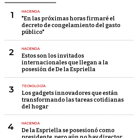
HACIENDA
1
"En las próximas horas firmaré el
decreto de congelamiento del gasto
público"
HACIENDA
2
Estos son los invitados
internacionales que llegan a la
posesión de De la Espriella
TECNOLOGÍA
3
Los gadgets innovadores que están
transformando las tareas cotidianas
del hogar
HACIENDA
4
De la Espriella se posesionó como
presidente, pero aún no hay director