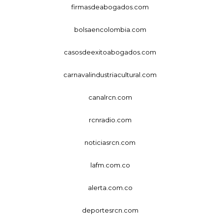
firmasdeabogados.com
bolsaencolombia.com
casosdeexitoabogados.com
carnavalindustriacultural.com
canalrcn.com
rcnradio.com
noticiasrcn.com
lafm.com.co
alerta.com.co
deportesrcn.com